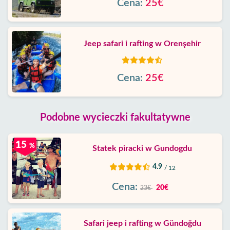
Cena:
25€
Jeep safari i rafting w Orenşehir
Cena:
25€
Podobne wycieczki fakultatywne
15
%
Statek piracki w Gundogdu
4.9
/ 12
Cena:
20€
23€
Safari jeep i rafting w Gündoğdu