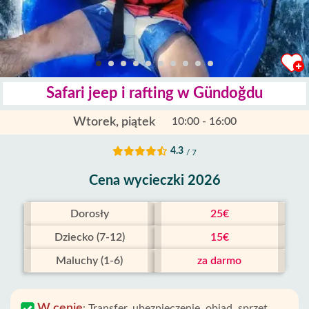
Safari jeep i rafting w Gündoğdu
Wtorek, piątek
10:00 - 16:00
4.3
/ 7
Cena wycieczki 2026
Dorosły
25€
Dziecko (7-12)
15€
Maluchy (1-6)
za darmo
W cenie
:
Transfer, ubezpieczenie, obiad, sprzęt,