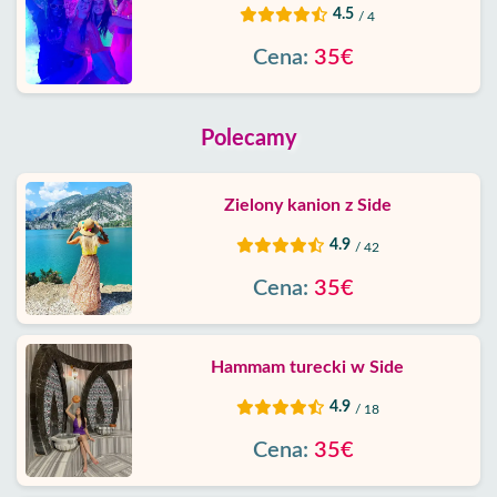
4.5
/ 4
Cena:
35€
Polecamy
Zielony kanion z Side
4.9
/ 42
Cena:
35€
Hammam turecki w Side
4.9
/ 18
Cena:
35€