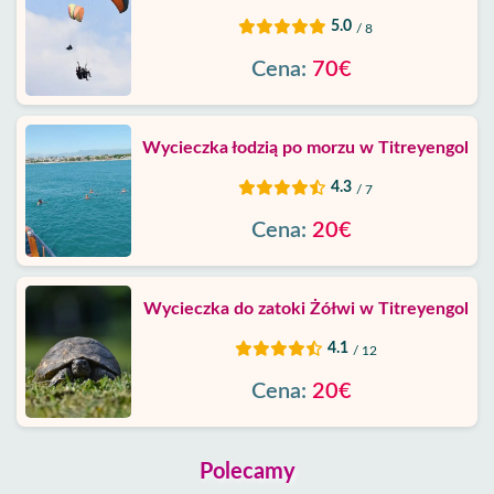
5.0
/ 8
Cena:
70€
Wycieczka łodzią po morzu w Titreyengol
4.3
/ 7
Cena:
20€
Wycieczka do zatoki Żółwi w Titreyengol
4.1
/ 12
Cena:
20€
Polecamy