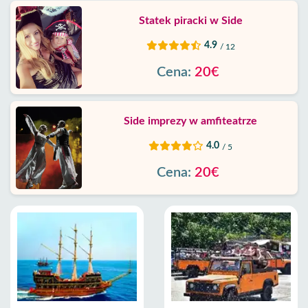
Statek piracki w Side
4.9
/ 12
Cena:
20€
Side imprezy w amfiteatrze
4.0
/ 5
Cena:
20€