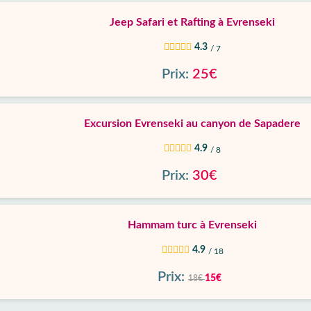
Jeep Safari et Rafting à Evrenseki
4.3
/ 7
Prix:
25€
Excursion Evrenseki au canyon de Sapadere
4.9
/ 8
Prix:
30€
Hammam turc à Evrenseki
4.9
/ 18
Prix:
15€
18€