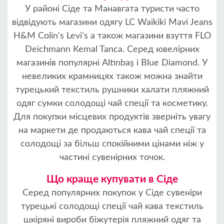
У районі Сіде та Манавгата туристи часто
відвідують магазини одягу LC Waikiki Mavi Jeans
H&M Colin's Levi's а також магазини взуття FLO
Deichmann Kemal Tanca. Серед ювелірних
магазинів популярні Altınbaş і Blue Diamond. У
невеликих крамницях також можна знайти
турецький текстиль рушники халати пляжний
одяг сумки солодощі чай спеції та косметику.
Для покупки місцевих продуктів зверніть увагу
на маркети де продаються кава чай спеції та
солодощі за більш спокійними цінами ніж у
частині сувенірних точок.
Що краще купувати в Сіде
Серед популярних покупок у Сіде сувеніри
турецькі солодощі спеції чай кава текстиль
шкіряні вироби біжутерія пляжний одяг та