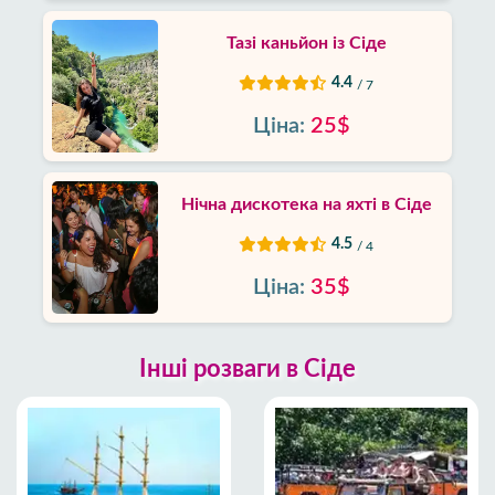
Тазі каньйон із Сіде
4.4
/ 7
Ціна:
25$
Нічна дискотека на яхті в Сіде
4.5
/ 4
Ціна:
35$
Інші розваги в Сіде