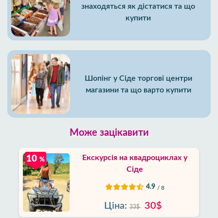
знаходяться як дістатися та що
купити
Шопінг у Сіде торгові центри
магазини та що варто купити
Може зацікавити
Екскурсія на квадроциклах у
10
%
Сіде
4.9
/ 8
Ціна:
30$
33$