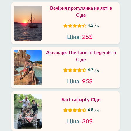
Вечірня прогулянка на яхті в
Сіде
4.5
/ 6
Ціна:
25$
Аквапарк The Land of Legends із
Сіде
4.7
/ 6
Ціна:
95$
Багі-сафарі у Сіде
4.8
/ 4
Ціна:
30$