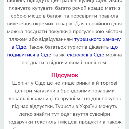
шопінгу підійдуть центральні вулиці Сіде. Якщо
плануєте купувати багато речей краще мати з
собою місце в багажі та перевірити правила
вивезення окремих товарів. Для спокійного дня
можна поєднати покупки з прогулянкою містом
пляжем або відвідуванням
турецького хамаму
в Сіде
. Також багатьох туристів цікавить
що
подивитися в Сіде
та які
екскурсії в Сіде
можна
поєднати з відпочинком і шопінгом.
Підсумок
Шопінг у Сіде це не лише ринки а й торгові
центри магазини з брендовими товарами
локальні крамниці та зручні місця для покупок
під час відпустки. Туристи з України можуть
легко знайти тут одяг взуття сувеніри
подарунки текстиль і місцеві продукти а також