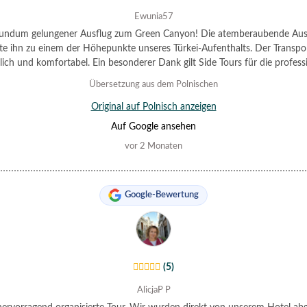
Ewunia57
rundum gelungener Ausflug zum Green Canyon! Die atemberaubende Aus
e ihn zu einem der Höhepunkte unseres Türkei-Aufenthalts. Der Transpo
lich und komfortabel. Ein besonderer Dank gilt Side Tours für die professi
nisation. Die Kommunikation über WhatsApp war hervorragend. Die Ca
Übersetzung aus dem Polnischen
ahrt war entspannend und die umliegende Natur einfach umwerfend. A
tagessen war köstlich und bestens zubereitet. Wir waren sehr zufrieden
Original auf Polnisch anzeigen
werden Side Tours definitiv wieder buchen.
Auf Google ansehen
vor 2 Monaten
Google-Bewertung
(5)
AlicjaP P