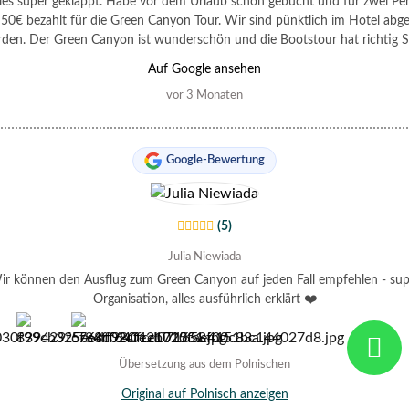
lles super geklappt. Habe vor dem Urlaub schon gebucht und für zwei Pe
 50€ bezahlt für die Green Canyon Tour. Wir sind pünktlich im Hotel abge
den. Der Green Canyon ist wunderschön und die Bootstour hat richtig 
ht. Mit kleinen Details (Titanic, Möwen….) wurde man überrascht…. Ma
Auf Google ansehen
üglich Getränken und Essen kein Luxus erwarten. Aber es war alles ordent
vor 3 Monaten
t! Wir haben so viele tolle Bilder gemacht. Lohnt sich aufjedenfall. Das E
 bisschen schade war, dass unser Guide eigentlich deutschsprachig hätte 
len….aber das tat dem Ganzen kein Schaden. Meiner Tante und mir hat es
gefallen🫶
Google-Bewertung
(5)
Julia Niewiada
ir können den Ausflug zum Green Canyon auf jeden Fall empfehlen - sup
Organisation, alles ausführlich erklärt ❤️
Übersetzung aus dem Polnischen
Original auf Polnisch anzeigen