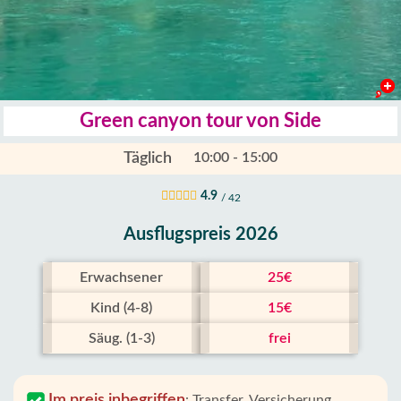
Green canyon tour von Side
Täglich
10:00 - 15:00
4.9
/ 42
Ausflugspreis 2026
Erwachsener
25€
Kind (4-8)
15€
Säug. (1-3)
frei
Im preis inbegriffen
:
Transfer, Versicherung,