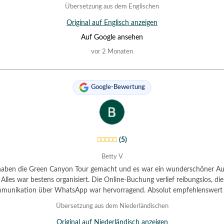
ar etwas anstrengend sein, aber die Fahrer sorgen immer dafür, dass Pau
Übersetzung aus dem Englischen
elegt werden, damit sich alle die Beine vertreten, etwas essen oder die Toi
benutzen können.
Original auf Englisch anzeigen
Auf Google ansehen
vor 2 Monaten
Google-Bewertung
(5)
Betty V
haben die Green Canyon Tour gemacht und es war ein wunderschöner Aus
Alles war bestens organisiert. Die Online-Buchung verlief reibungslos, die
munikation über WhatsApp war hervorragend. Absolut empfehlenswert
nicht teuer. Es ist sein Geld auf jeden Fall wert.
Übersetzung aus dem Niederländischen
Original auf Niederländisch anzeigen