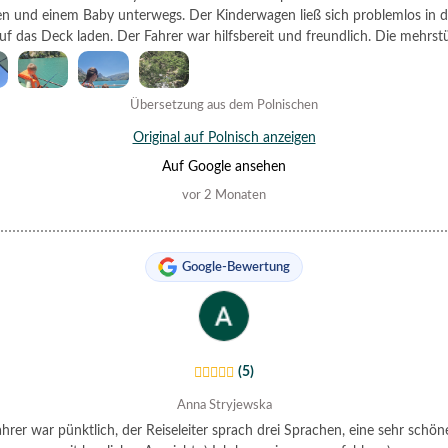
en und einem Baby unterwegs. Der Kinderwagen ließ sich problemlos in 
uf das Deck laden. Der Fahrer war hilfsbereit und freundlich. Die mehrst
 beinhaltete zwei Stopps zum Schwimmen und Angeln, drei kleine Wasser
einen Stopp zu Beginn der Tour an einer Aussichtsplattform. Wir macht
gspause. Der Bordfotograf machte zahlreiche Aufnahmen, und am Ende 
Übersetzung aus dem Polnischen
n eine Fotoplatte oder Abzüge erwerben (12 Euro pro Platte). Die Reiselei
Original auf Polnisch anzeigen
hen Türkisch, Russisch und Englisch. Wichtige Informationen und einige
den Canyon selbst wurden auch auf Polnisch aufgezeichnet.
Auf Google ansehen
vor 2 Monaten
Google-Bewertung
(5)
Anna Stryjewska
hrer war pünktlich, der Reiseleiter sprach drei Sprachen, eine sehr schön