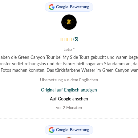
Google-Bewertung
(5)
Letix *
aben die Green Canyon Tour bei My Side Tours gebucht und waren begei
ansfer verlief reibungslos und der Fahrer hielt sogar am Staudamm an, da
Fotos machen konnten. Das türkisfarbene Wasser im Green Canyon war
derschön und das Schwimmen dort ein Traum. Toll fanden wir auch, dass
Übersetzung aus dem Englischen
lfreien Getränke auf dem Boot inklusive waren. Das Mittagsbuffet war eb
 in Ordnung. Die Kommunikation war während des gesamten Buchungspr
Original auf Englisch anzeigen
schnell und freundlich. Absolut empfehlenswert!
Auf Google ansehen
vor 2 Monaten
Google-Bewertung