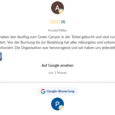
(5)
Arnold Miller
haben den Ausflug zum Green Canyon in der Türkei gebucht und sind r
tert. Von der Buchung bis zur Bezahlung hat alles reibungslos und unkomp
ktioniert. Die Organisation war hervorragend und wir haben uns jederzeit
oben gefühlt. Der Ausflug selbst war wunderschön – die beeindruckend
s Green Canyon und die entspannte Atmosphäre haben ihn zu einem ech
light unseres Urlaubs gemacht. Besonders hervorheben möchten wir auc
Auf Google ansehen
ezeichnete Preis-Leistungs-Verhältnis. Der Preis war mehr als fair und ab
vor 1 Monat
echtfertigt. Wir können diesen Ausflug uneingeschränkt weiterempfehlen
würden jederzeit wieder buchen. Vielen Dank für dieses tolle Erlebnis!
Google-Bewertung