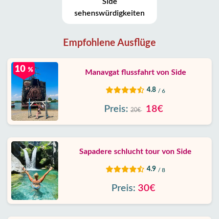
Side
sehenswürdigkeiten
Empfohlene Ausflüge
10
%
Manavgat flussfahrt von Side
4.8
/ 6
Preis:
18€
20€
Sapadere schlucht tour von Side
4.9
/ 8
Preis:
30€