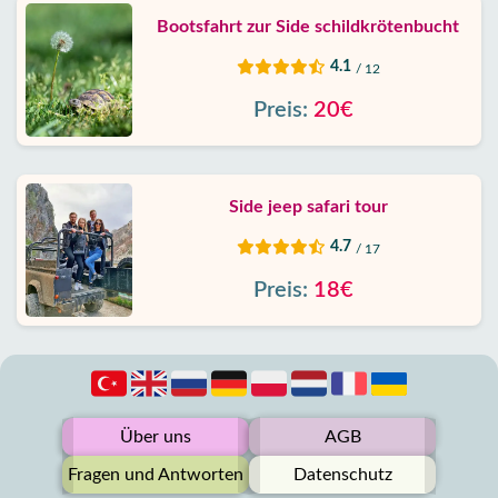
Bootsfahrt zur Side schildkrötenbucht
4.1
/ 12
Preis:
20€
Side jeep safari tour
4.7
/ 17
Preis:
18€
Über uns
AGB
Fragen und Antworten
Datenschutz