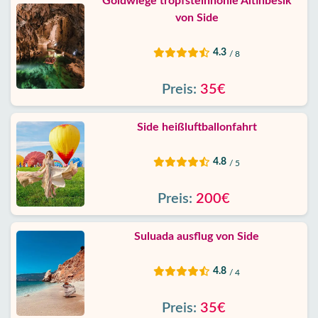
Goldwiege tropfsteinhöhle Altinbesik
von Side
4.3
/ 8
Preis:
35€
Side heißluftballonfahrt
4.8
/ 5
Preis:
200€
Suluada ausflug von Side
4.8
/ 4
Preis:
35€