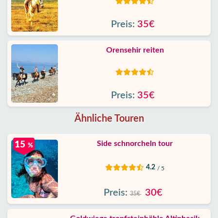
Preis:
35€
Orensehir reiten
Preis:
35€
Ähnliche Touren
Side schnorcheln tour
15
%
4.2
/ 5
Preis:
30€
35€