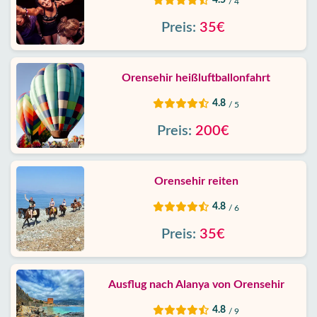
/ 4
Preis:
35€
Orensehir heißluftballonfahrt
4.8
/ 5
Preis:
200€
Orensehir reiten
4.8
/ 6
Preis:
35€
Ausflug nach Alanya von Orensehir
4.8
/ 9