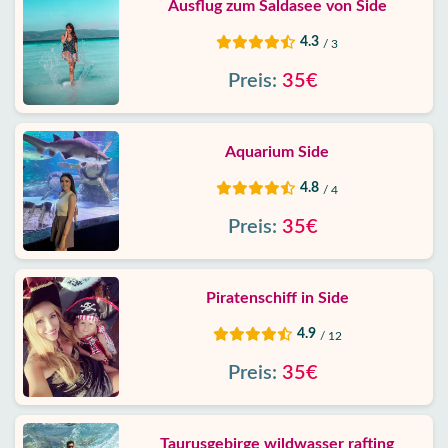
Ausflug zum Saldasee von Side
4.3
/ 3
Preis:
35€
Aquarium Side
4.8
/ 4
Preis:
35€
Piratenschiff in Side
4.9
/ 12
Preis:
35€
Taurusgebirge wildwasser rafting