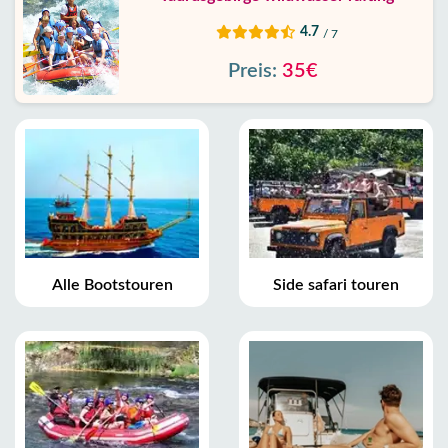
4.7
/ 7
Preis:
35€
Alle Bootstouren
Side safari touren