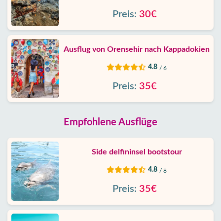
Preis:
30€
Ausflug von Orensehir nach Kappadokien
4.8
/ 6
Preis:
35€
Empfohlene Ausflüge
Side delfininsel bootstour
4.8
/ 8
Preis:
35€