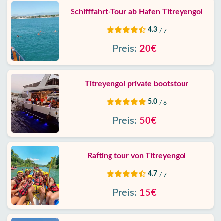
Schifffahrt-Tour ab Hafen Titreyengol
4.3
/ 7
Preis:
20€
Titreyengol private bootstour
5.0
/ 6
Preis:
50€
Rafting tour von Titreyengol
4.7
/ 7
Preis:
15€