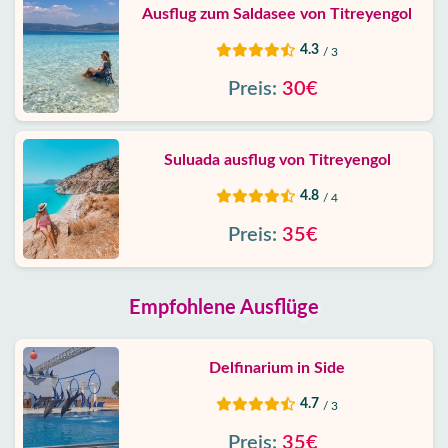
Ausflug zum Saldasee von Titreyengol
4.3
/ 3
Preis:
30€
Suluada ausflug von Titreyengol
4.8
/ 4
Preis:
35€
Empfohlene Ausflüge
Delfinarium in Side
4.7
/ 3
Preis:
35€