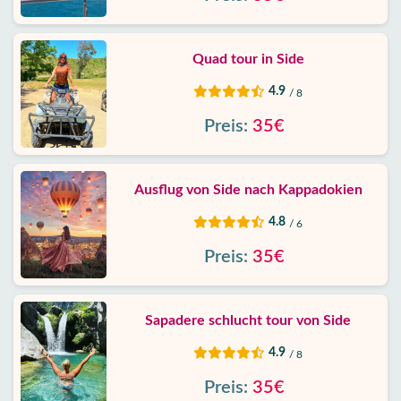
Quad tour in Side
4.9
/ 8
Preis:
35€
Ausflug von Side nach Kappadokien
4.8
/ 6
Preis:
35€
Sapadere schlucht tour von Side
4.9
/ 8
Preis:
35€