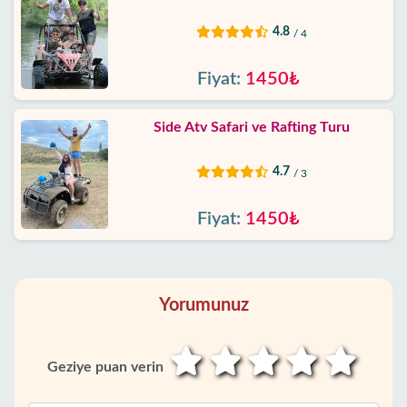
4.8
/ 4
Fiyat:
1450₺
Side Atv Safari ve Rafting Turu
4.7
/ 3
Fiyat:
1450₺
Yorumunuz
Geziye puan verin