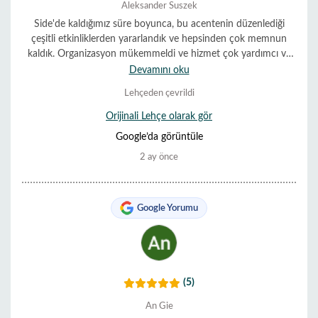
Aleksander Suszek
Side'de kaldığımız süre boyunca, bu acentenin düzenlediği
çeşitli etkinliklerden yararlandık ve hepsinden çok memnun
kaldık. Organizasyon mükemmeldi ve hizmet çok yardımcı ve
güler yüzlüydü. Her şey sorunsuz ve zamanında gerçekleşti.
Devamını oku
Onları şiddetle tavsiye ediyoruz.
Lehçeden çevrildi
Orijinali Lehçe olarak gör
Google’da görüntüle
2 ay önce
Google Yorumu
(5)
An Gie