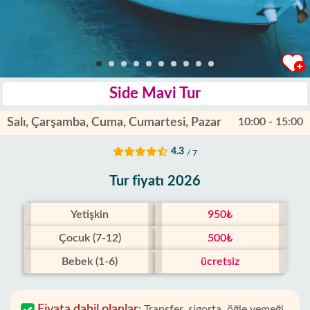
Side Mavi Tur
Salı, Çarşamba, Cuma, Cumartesi, Pazar
10:00 - 15:00
4.3
/ 7
Tur fiyatı 2026
Yetişkin
950₺
Çocuk (7-12)
500₺
Bebek (1-6)
ücretsiz
Fiyata dahil olanlar
:
Transfer, sigorta, öğle yemeği,