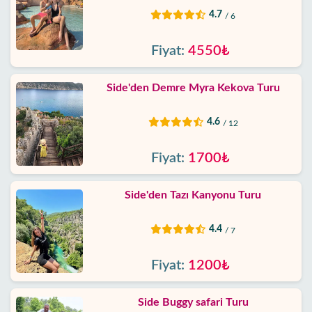
4.7
/ 6
Fiyat:
4550₺
Side'den Demre Myra Kekova Turu
4.6
/ 12
Fiyat:
1700₺
Side'den Tazı Kanyonu Turu
4.4
/ 7
Fiyat:
1200₺
Side Buggy safari Turu