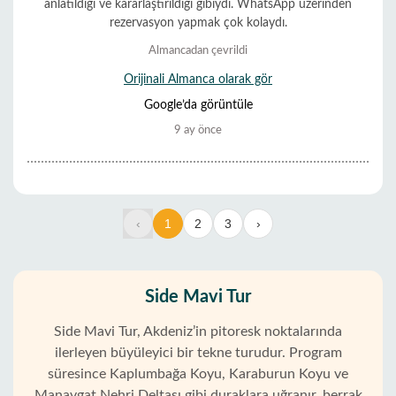
anlatıldığı ve kararlaştırıldığı gibiydi. WhatsApp üzerinden
rezervasyon yapmak çok kolaydı.
Almancadan çevrildi
Orijinali Almanca olarak gör
Google’da görüntüle
9 ay önce
‹
1
2
3
›
Side Mavi Tur
Side Mavi Tur, Akdeniz’in pitoresk noktalarında
ilerleyen büyüleyici bir tekne turudur. Program
süresince Kaplumbağa Koyu, Karaburun Koyu ve
Manavgat Nehri Deltası gibi duraklara uğranır, berrak