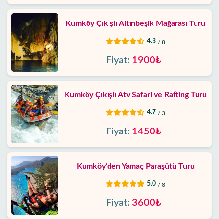
Kumköy Çıkışlı Altınbeşik Mağarası Turu
4.3
/ 8
Fiyat:
1900₺
Kumköy Çıkışlı Atv Safari ve Rafting Turu
4.7
/ 3
Fiyat:
1450₺
Kumköy’den Yamaç Paraşütü Turu
5.0
/ 8
Fiyat:
3600₺