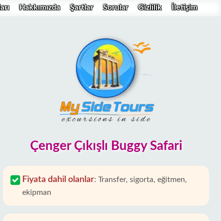
arı
Hakkımızda
Şartlar
Sorular
Gizlilik
İletişim
Çenger Çıkışlı Buggy Safari
Fiyata dahil olanlar
:
Transfer, sigorta, eğitmen,
ekipman