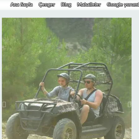
Ana Sayfa
Çenger
Blog
Mahalleler
Google yoruml