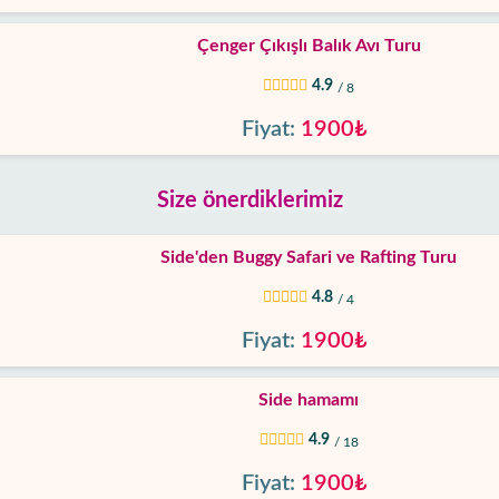
Çenger Çıkışlı Balık Avı Turu
4.9
/ 8
Fiyat:
1900₺
Size önerdiklerimiz
Side'den Buggy Safari ve Rafting Turu
4.8
/ 4
Fiyat:
1900₺
Side hamamı
4.9
/ 18
Fiyat:
1900₺