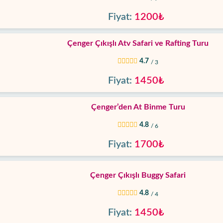
Fiyat:
1200₺
Çenger Çıkışlı Atv Safari ve Rafting Turu
4.7
/ 3
Fiyat:
1450₺
Çenger’den At Binme Turu
4.8
/ 6
Fiyat:
1700₺
Çenger Çıkışlı Buggy Safari
4.8
/ 4
Fiyat:
1450₺