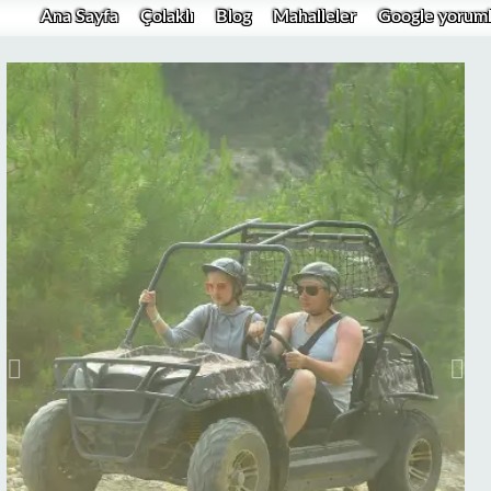
Ana Sayfa
Çolaklı
Blog
Mahalleler
Google yoruml