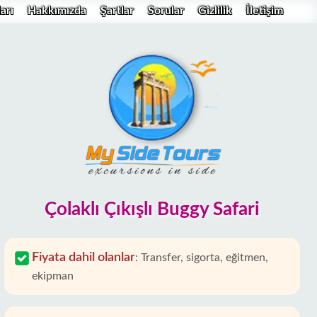
arı
Hakkımızda
Şartlar
Sorular
Gizlilik
İletişim
Çolaklı Çıkışlı Buggy Safari
Fiyata dahil olanlar
:
Transfer, sigorta, eğitmen,
ekipman