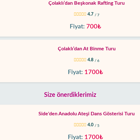
Çolaklı’dan Beşkonak Rafting Turu
4.7
/ 7
Fiyat:
700₺
Çolaklı’dan At Binme Turu
4.8
/ 6
Fiyat:
1700₺
Size önerdiklerimiz
Side'den Anadolu Ateşi Dans Gösterisi Turu
4.0
/ 5
Fiyat:
1700₺