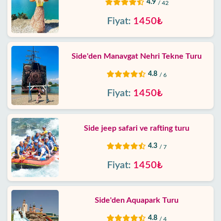
4.9
/ 42
Fiyat:
1450₺
Side'den Manavgat Nehri Tekne Turu
4.8
/ 6
Fiyat:
1450₺
Side jeep safari ve rafting turu
4.3
/ 7
Fiyat:
1450₺
Side'den Aquapark Turu
4.8
/ 4