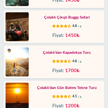
Fiyat:
1450₺
Çolaklı Çıkışlı Buggy Safari
4.8
/ 4
Fiyat:
1450₺
Çolaklı’dan Kapadokya Turu
4.8
/ 6
Fiyat:
1700₺
Çolaklı’dan Gün Batımı Tekne Turu
4.5
/ 6
Fiyat:
1200₺