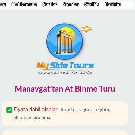
arı
Hakkımızda
Şartlar
Sorular
Gizlilik
İletişim
Manavgat’tan At Binme Turu
Fiyata dahil olanlar
:
Transfer, sigorta, eğitim,
ekipman kiralama