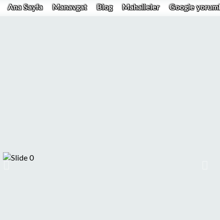
Ana Sayfa
Manavgat
Blog
Mahalleler
Google yoruml