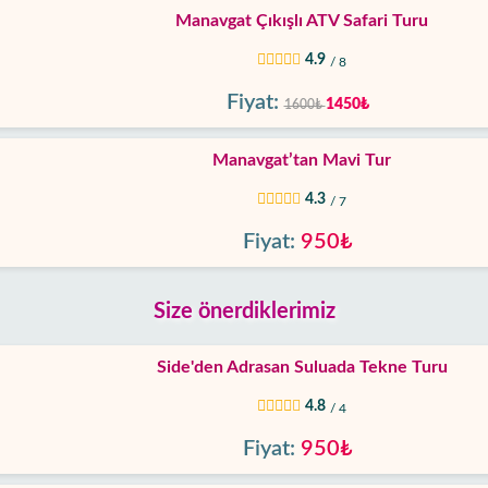
Manavgat Çıkışlı ATV Safari Turu
4.9
/ 8
Fiyat:
1450₺
1600₺
Manavgat’tan Mavi Tur
4.3
/ 7
Fiyat:
950₺
Size önerdiklerimiz
Side'den Adrasan Suluada Tekne Turu
4.8
/ 4
Fiyat:
950₺