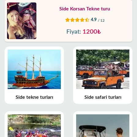
Side Korsan Tekne turu
4.9
/ 12
Fiyat:
1200₺
Side tekne turları
Side safari turları