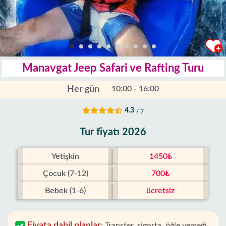
Manavgat Jeep Safari ve Rafting Turu
Her gün
10:00 - 16:00
4.3
/ 7
Tur fiyatı 2026
Yetişkin
1450₺
Çocuk (7-12)
700₺
Bebek (1-6)
ücretsiz
Fiyata dahil olanlar
:
Transfer, sigorta, öğle yemeği,