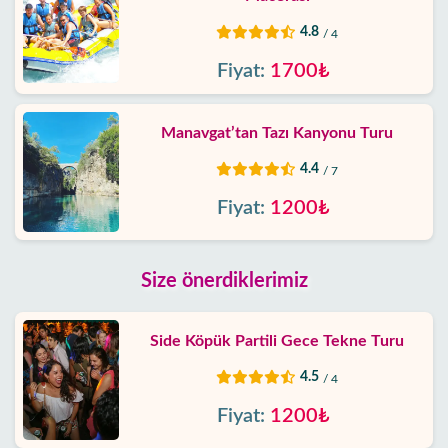
4.8
/ 4
Fiyat:
1700₺
Manavgat’tan Tazı Kanyonu Turu
4.4
/ 7
Fiyat:
1200₺
Size önerdiklerimiz
Side Köpük Partili Gece Tekne Turu
4.5
/ 4
Fiyat:
1200₺