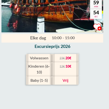
59
MIN
53
SEC
Elke dag
10:00 - 15:00
Excursieprijs 2026
Volwassen
20€
23€
Kinderen (6-
10€
12€
10)
Baby (1-5)
Vrij