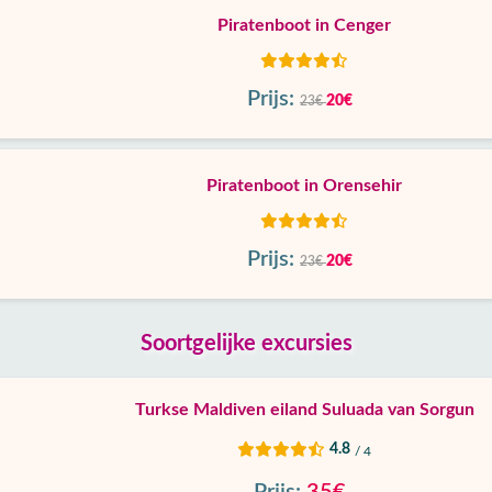
Piratenboot in Cenger
Prijs:
20€
23€
Piratenboot in Orensehir
Prijs:
20€
23€
Soortgelijke excursies
Turkse Maldiven eiland Suluada van Sorgun
4.8
/ 4