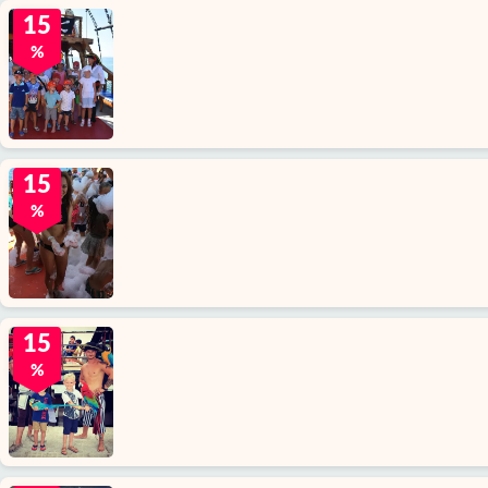
15
%
15
%
15
%