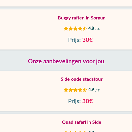
Buggy raften in Sorgun
4.8
/ 4
Prijs:
30€
Onze aanbevelingen voor jou
Side oude stadstour
4.9
/ 7
Prijs:
30€
Quad safari in Side