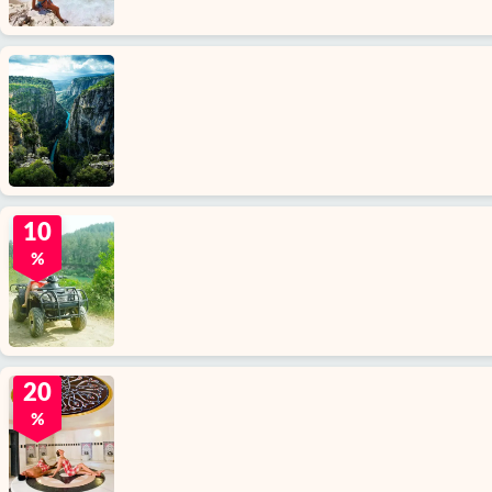
10
%
20
%