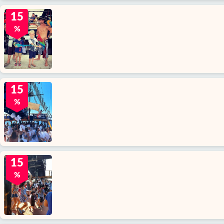
15
%
15
%
15
%