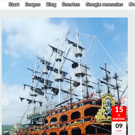
Start
Sorgun
Blog
Buurten
Google recensies
Ov
15
%
KORTING
09
UUR