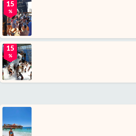
15
%
15
%