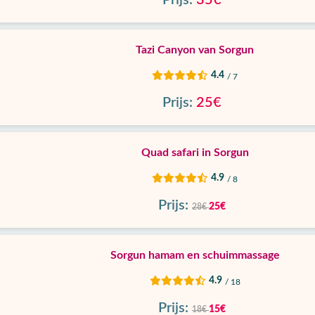
Prijs:
35€
Tazi Canyon van Sorgun
4.4
/ 7
Prijs:
25€
Quad safari in Sorgun
4.9
/ 8
Prijs:
25€
28€
Sorgun hamam en schuimmassage
4.9
/ 18
Prijs:
15€
18€