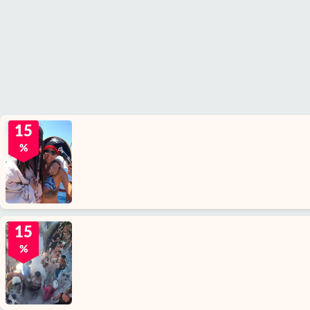
15
%
15
%