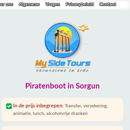
er ons
Algemene
Vragen
Privacybeleid
Contact
Piratenboot in Sorgun
In de prijs inbegrepen
:
Transfer, verzekering,
animatie, lunch, alcoholvrije dranken