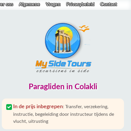
er ons
Algemene
Vragen
Privacybeleid
Contact
Paragliden in Colakli
In de prijs inbegrepen
:
Transfer, verzekering,
instructie, begeleiding door instructeur tijdens de
vlucht, uitrusting