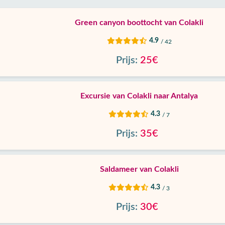
Green canyon boottocht van Colakli
4.9
/ 42
Prijs:
25€
Excursie van Colakli naar Antalya
4.3
/ 7
Prijs:
35€
Saldameer van Colakli
4.3
/ 3
Prijs:
30€