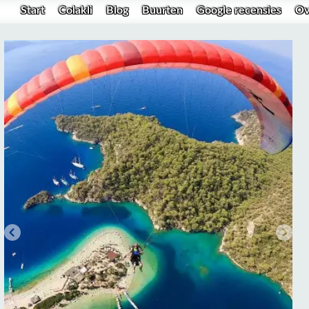
Start
Colakli
Blog
Buurten
Google recensies
Ov