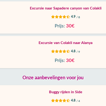
Excursie naar Sapadere canyon van Colakli
4.9
/ 8
Prijs:
30€
Excursie van Colakli naar Alanya
4.8
/ 9
Prijs:
30€
Onze aanbevelingen voor jou
Buggy rijden in Side
4.8
/ 4