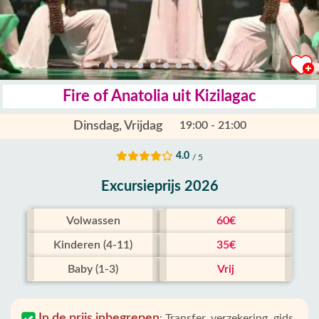
Fire of Anatolia uit Kizilagac
Dinsdag, Vrijdag
19:00 - 21:00
4.0
/ 5
Excursieprijs 2026
Volwassen
60€
Kinderen (4-11)
35€
Baby (1-3)
Vrij
In de prijs inbegrepen
:
Transfer, verzekering, gids,