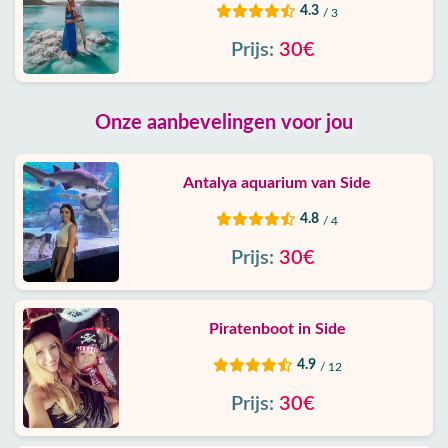
4.3
/ 3
Prijs:
30€
Onze aanbevelingen voor jou
Antalya aquarium van Side
4.8
/ 4
Prijs:
30€
Piratenboot in Side
4.9
/ 12
Prijs:
30€