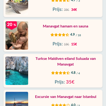
4.7
/ 3
Prijs:
34€
38€
20
%
Manavgat hamam en sauna
4.9
/ 18
Prijs:
15€
18€
Turkse Maldiven eiland Suluada van
Manavgat
4.8
/ 4
Prijs:
35€
Excursie van Manavgat naar Istanbul
4.0
/ 5