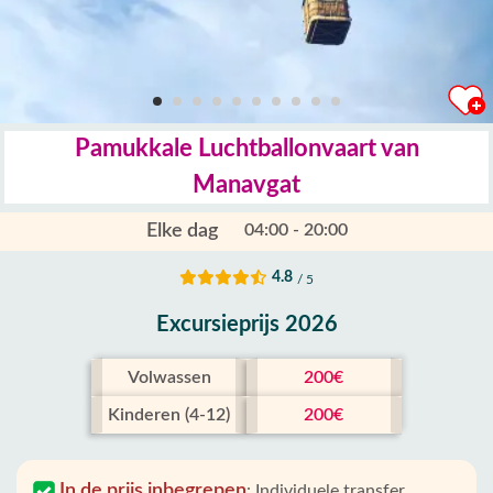
Pamukkale Luchtballonvaart van
Manavgat
Elke dag
04:00 - 20:00
4.8
/ 5
Excursieprijs 2026
Volwassen
200€
Kinderen (4-12)
200€
In de prijs inbegrepen
:
Individuele transfer,