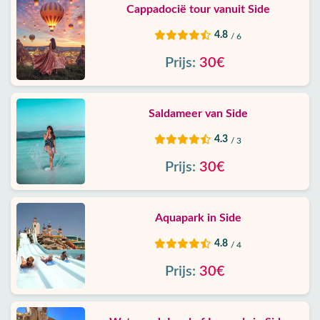
Cappadocië tour vanuit Side
4.8
/ 6
Prijs:
30€
Saldameer van Side
4.3
/ 3
Prijs:
30€
Aquapark in Side
4.8
/ 4
Prijs:
30€