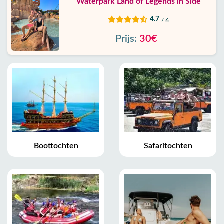
Waterpark Land of Legends in Side
4.7
/ 6
Prijs:
30€
Boottochten
Safaritochten