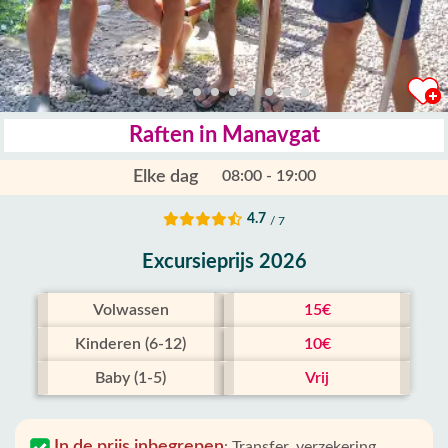
Raften in Manavgat
Elke dag
08:00 - 19:00
4.7
/ 7
Excursieprijs 2026
Volwassen
15€
Kinderen (6-12)
10€
Baby (1-5)
Vrij
In de prijs inbegrepen
:
Transfer, verzekering,