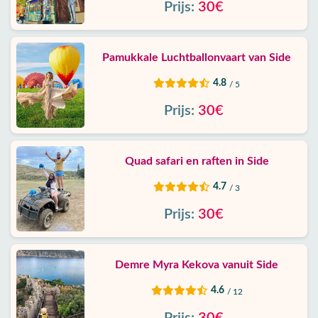
Prijs:
30€
Pamukkale Luchtballonvaart van Side
4.8
/ 5
Prijs:
30€
Quad safari en raften in Side
4.7
/ 3
Prijs:
30€
Demre Myra Kekova vanuit Side
4.6
/ 12