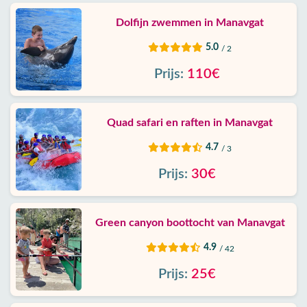
Dolfijn zwemmen in Manavgat
5.0
/ 2
Prijs:
110€
Quad safari en raften in Manavgat
4.7
/ 3
Prijs:
30€
Green canyon boottocht van Manavgat
4.9
/ 42
Prijs:
25€