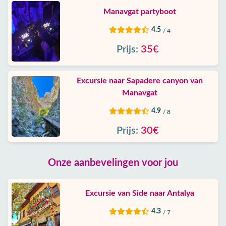
Manavgat partyboot
4.5
/ 4
Prijs:
35€
Excursie naar Sapadere canyon van
Manavgat
4.9
/ 8
Prijs:
30€
Onze aanbevelingen voor jou
Excursie van Side naar Antalya
4.3
/ 7