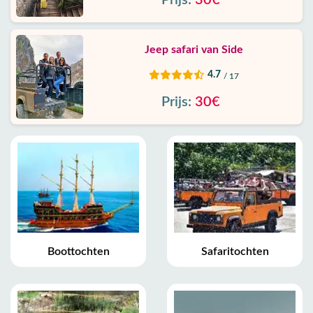
Prijs:
30€
Jeep safari van Side
4.7
/ 17
Prijs:
30€
Boottochten
Safaritochten