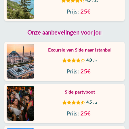
4.9
/ 42
Prijs:
25€
Onze aanbevelingen voor jou
Excursie van Side naar Istanbul
4.0
/ 5
Prijs:
25€
Side partyboot
4.5
/ 4
Prijs:
25€