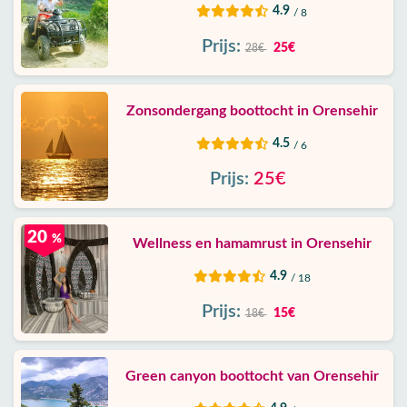
4.9
/ 8
Prijs:
25€
28€
Zonsondergang boottocht in Orensehir
4.5
/ 6
Prijs:
25€
20
%
Wellness en hamamrust in Orensehir
4.9
/ 18
Prijs:
15€
18€
Green canyon boottocht van Orensehir