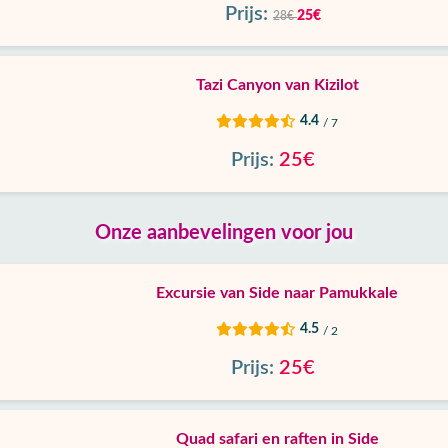
Prijs:
25€
28€
Tazi Canyon van Kizilot
4.4
/ 7
Prijs:
25€
Onze aanbevelingen voor jou
Excursie van Side naar Pamukkale
4.5
/ 2
Prijs:
25€
Quad safari en raften in Side