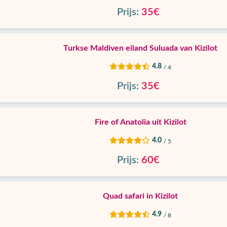
Prijs:
35€
Turkse Maldiven eiland Suluada van Kizilot
4.8
/ 4
Prijs:
35€
Fire of Anatolia uit Kizilot
4.0
/ 5
Prijs:
60€
Quad safari in Kizilot
4.9
/ 8