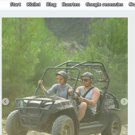
Start
Kizilot
Blog
Buurten
Google recensies
Ov