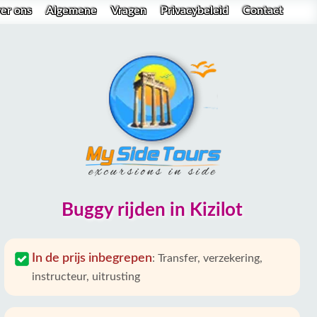
er ons
Algemene
Vragen
Privacybeleid
Contact
Buggy rijden in Kizilot
In de prijs inbegrepen
:
Transfer, verzekering,
instructeur, uitrusting