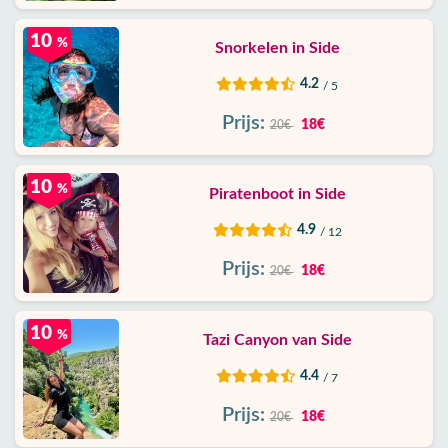
10
%
Snorkelen in Side
4.2
/ 5
Prijs:
18€
20€
10
%
Piratenboot in Side
4.9
/ 12
Prijs:
18€
20€
10
%
Tazi Canyon van Side
4.4
/ 7
Prijs:
18€
20€