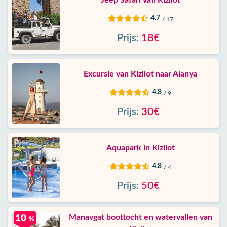
Jeep Safari van Kızılot
4.7
/ 17
Prijs:
18€
Excursie van Kizilot naar Alanya
4.8
/ 9
Prijs:
30€
Aquapark in Kizilot
4.8
/ 4
Prijs:
50€
Manavgat boottocht en watervallen van
10
%