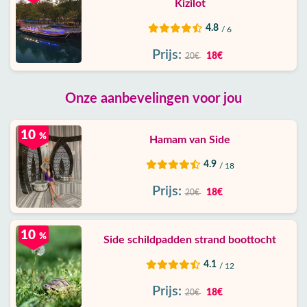
Kizilot
4.8
/ 6
Prijs:
18€
20€
Onze aanbevelingen voor jou
10
%
Hamam van Side
4.9
/ 18
Prijs:
18€
20€
10
%
Side schildpadden strand boottocht
4.1
/ 12
Prijs:
18€
20€