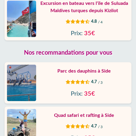
Excursion en bateau vers l'île de Suluada
Maldives turques depuis Kizilot
4.8
/ 4
Prix:
35€
Nos recommandations pour vous
Parc des dauphins à Side
4.7
/ 3
Prix:
35€
Quad safari et rafting à Side
4.7
/ 3