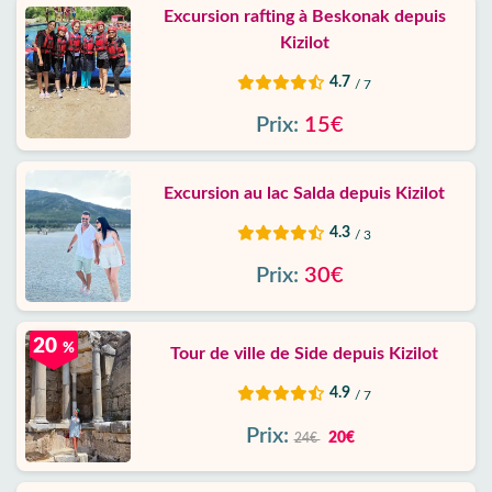
Excursion rafting à Beskonak depuis
Kizilot
4.7
/ 7
Prix:
15€
Excursion au lac Salda depuis Kizilot
4.3
/ 3
Prix:
30€
20
%
Tour de ville de Side depuis Kizilot
4.9
/ 7
Prix:
20€
24€