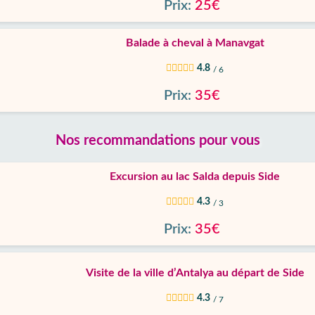
Prix:
25€
Balade à cheval à Manavgat
4.8
/ 6
Prix:
35€
Nos recommandations pour vous
Excursion au lac Salda depuis Side
4.3
/ 3
Prix:
35€
Visite de la ville d’Antalya au départ de Side
4.3
/ 7