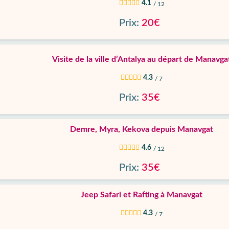
4.1
/ 12
Prix:
20€
Visite de la ville d’Antalya au départ de Manavga
4.3
/ 7
Prix:
35€
Demre, Myra, Kekova depuis Manavgat
4.6
/ 12
Prix:
35€
Jeep Safari et Rafting à Manavgat
4.3
/ 7