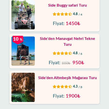
Side Buggy safari Turu
4.8
/ 4
Fiyat:
1450₺
Side'den Manavgat Nehri Tekne
10
%
Turu
4.8
/ 6
Fiyat:
950₺
1050₺
Side'den Altınbeşik Mağarası Turu
4.3
/ 8
Fiyat:
1900₺