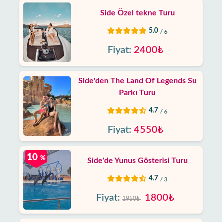
Side Özel tekne Turu
5.0
/ 6
Fiyat:
2400₺
Side'den The Land Of Legends Su
Parkı Turu
4.7
/ 6
Fiyat:
4550₺
10
%
Side'de Yunus Gösterisi Turu
4.7
/ 3
Fiyat:
1800₺
1950₺