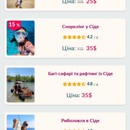
Ціна:
25$
30$
15
%
Снорклінг у Сіде
4.2
/ 5
Ціна:
35$
41$
Багі-сафарі та рафтинг із Сіде
4.8
/ 4
Ціна:
35$
Риболовля в Сіде