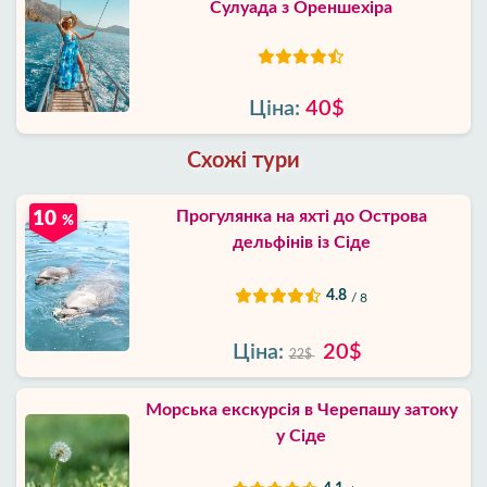
Сулуада з Ореншехіра
Ціна:
40$
Схожі тури
Прогулянка на яхті до Острова
10
%
дельфінів із Сіде
4.8
/ 8
Ціна:
20$
22$
Морська екскурсія в Черепашу затоку
у Сіде