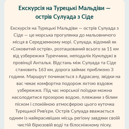
Екскурсія на Турецькі Мальдіви —
острів Сулуада з Сіде
Екскурсія на Турецькі Мальдіви — острів Сулуада з
Сіде — це морська прогулянка до мальовничого
місця в Середземному морі. Сулуада, відомий як
«Соковитий острів», розташований всього за 11 км
від узбережжя Туреччини, неподалік Кумлуджі в
провінції Анталья. Відстань між Сулуада та Сіде
становить 163 км, дорога займає приблизно 3
години. Маршрут починається з Адрасану, звідки на
вас чекає комфортна подорож яхтою вздовж
узбережжя. Під час морської поїздки можна
насолодитися прозорою водою, пляжами з білим
піском і спокійною атмосферою цього куточка
Турецької Рив’єри. Острів Сулуада вважається
одним із найкрасивіших місць регіону завдяки своїй
чистій бірюзовій воді та білосніжному піску.