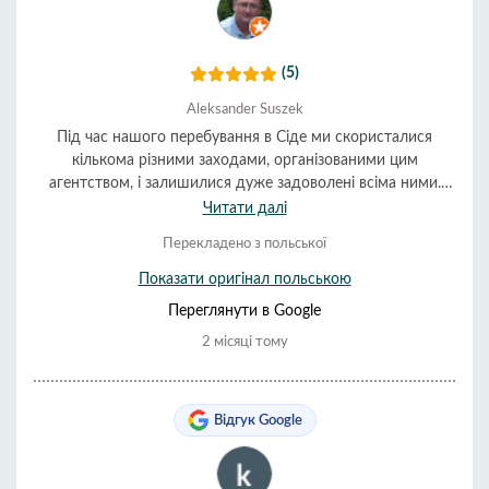
(5)
Aleksander Suszek
Під час нашого перебування в Сіде ми скористалися
кількома різними заходами, організованими цим
агентством, і залишилися дуже задоволені всіма ними.
Організація була чудовою, а обслуговування дуже
Читати далі
корисним та доброзичливим. Все пройшло гладко та
Перекладено з польської
вчасно. Ми дуже рекомендуємо їх.
Показати оригінал польською
Переглянути в Google
2 місяці тому
Відгук Google