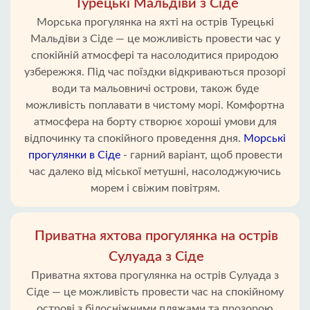
Турецькі Мальдіви з Сіде
Морська прогулянка на яхті на острів Турецькі
Мальдіви з Сіде — це можливість провести час у
спокійній атмосфері та насолодитися природою
узбережжя. Під час поїздки відкриваються прозорі
води та мальовничі острови, також буде
можливість поплавати в чистому морі. Комфортна
атмосфера на борту створює хороші умови для
відпочинку та спокійного проведення дня.
Морські
прогулянки в Сіде
- гарний варіант, щоб провести
час далеко від міської метушні, насолоджуючись
морем і свіжим повітрям.
Приватна яхтова прогулянка на острів
Сулуада з Сіде
Приватна яхтова прогулянка на острів Сулуада з
Сіде — це можливість провести час на спокійному
острові з білосніжними пляжами та прозорою