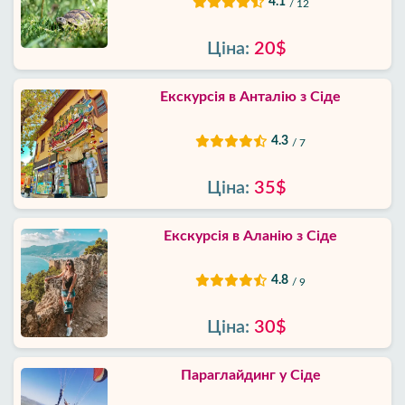
4.1
/ 12
Ціна:
20$
Екскурсія в Анталію з Сіде
4.3
/ 7
Ціна:
35$
Екскурсія в Аланію з Сіде
4.8
/ 9
Ціна:
30$
Параглайдинг у Сіде