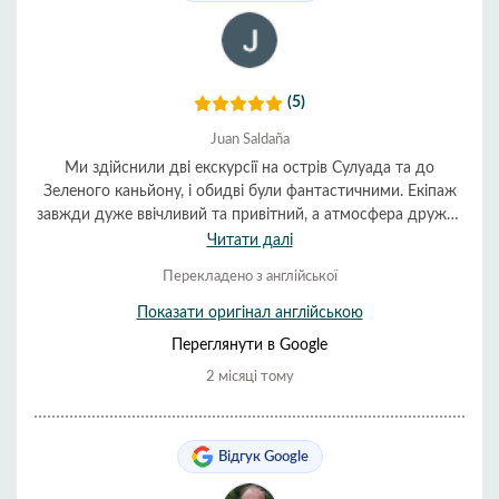
(5)
Juan Saldaña
Ми здійснили дві екскурсії на острів Сулуада та до
Зеленого каньйону, і обидві були фантастичними. Екіпаж
завжди дуже ввічливий та привітний, а атмосфера дружня
як до дорослих, так і до дітей. Керування автомобілем
Читати далі
може бути стресовим, але водії завжди зупиняються, щоб
Перекладено з англійської
усі могли розім'ятися та поїсти або сходити до туалету.
Показати оригінал англійською
Переглянути в Google
2 місяці тому
Відгук Google