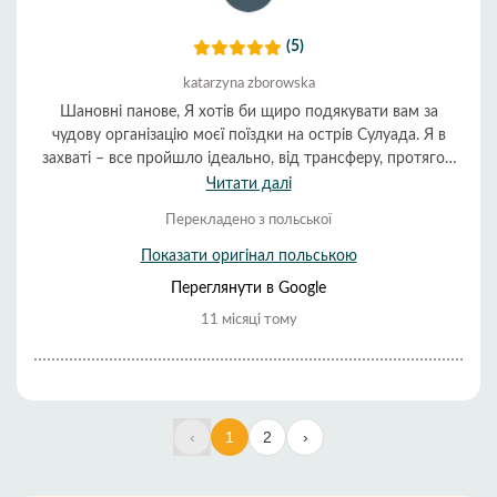
(5)
katarzyna zborowska
Шановні панове, Я хотів би щиро подякувати вам за
чудову організацію моєї поїздки на острів Сулуада. Я в
захваті – все пройшло ідеально, від трансферу, протягом
усього перебування і до повернення. Їжа була смачною,
Читати далі
атмосфера винятковою, а обслуговування дуже корисним
Перекладено з польської
і ввічливим. Весь день був сповнений позитивних вражень
і надовго залишиться в моїй пам'яті. Ще раз дякую за ваш
Показати оригінал польською
професіоналізм та увагу до кожної деталі. З повагою,
Переглянути в Google
Зборовська
11 місяці тому
‹
1
2
›