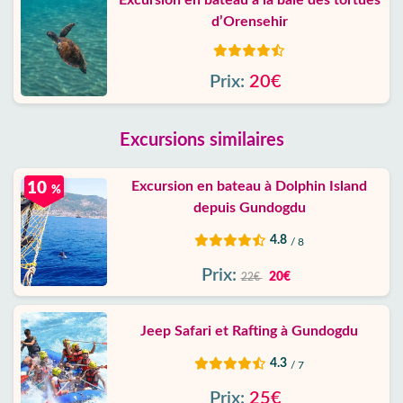
Excursion en bateau à la baie des tortues
d’Orensehir
Prix:
20€
Excursions similaires
Excursion en bateau à Dolphin Island
10
%
depuis Gundogdu
4.8
/ 8
Prix:
20€
22€
Jeep Safari et Rafting à Gundogdu
4.3
/ 7
Prix:
25€