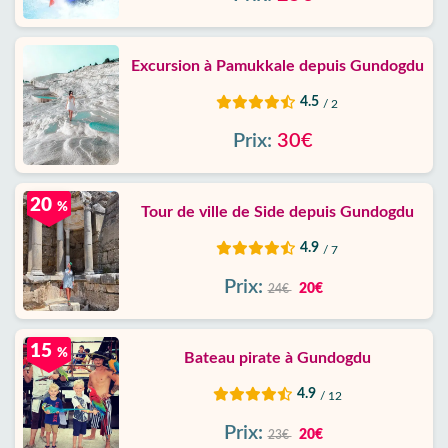
Excursion à Pamukkale depuis Gundogdu
4.5
/ 2
Prix:
30€
20
%
Tour de ville de Side depuis Gundogdu
4.9
/ 7
Prix:
20€
24€
15
%
Bateau pirate à Gundogdu
4.9
/ 12
Prix:
20€
23€