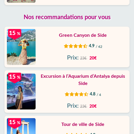
Nos recommandations pour vous
15
%
Green Canyon de Side
4.9
/ 42
Prix:
20€
23€
Excursion à l’Aquarium d’Antalya depuis
15
%
Side
4.8
/ 4
Prix:
20€
23€
15
%
Tour de ville de Side