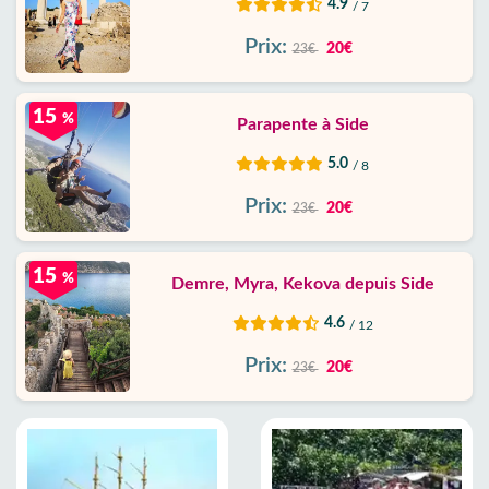
4.9
/ 7
Prix:
20€
23€
15
%
Parapente à Side
5.0
/ 8
Prix:
20€
23€
15
%
Demre, Myra, Kekova depuis Side
4.6
/ 12
Prix:
20€
23€