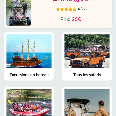
Safari en buggy à Side
4.8
/ 4
Prix:
25€
Excursions en bateau
Tous les safaris