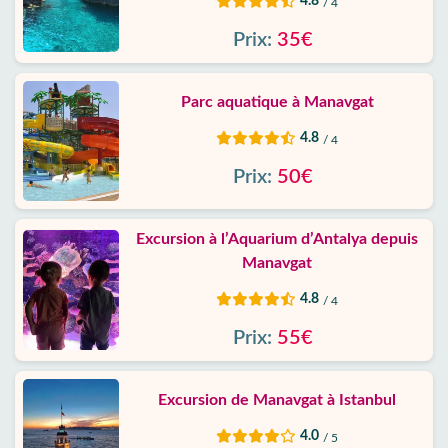
4.8
/ 4
Prix:
35€
Parc aquatique à Manavgat
4.8
/ 4
Prix:
50€
Excursion à l’Aquarium d’Antalya depuis
Manavgat
4.8
/ 4
Prix:
55€
Excursion de Manavgat à Istanbul
4.0
/ 5