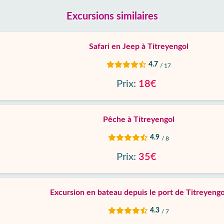
Excursions similaires
Safari en Jeep à Titreyengol
4.7
/ 17
Prix:
18€
Pêche à Titreyengol
4.9
/ 8
Prix:
35€
Excursion en bateau depuis le port de Titreyengo
4.3
/ 7