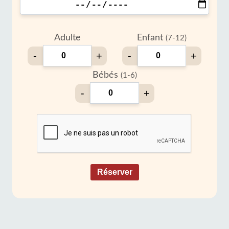
Adulte
Enfant
(7-12)
-
+
-
+
Bébés
(1-6)
-
+
Réserver