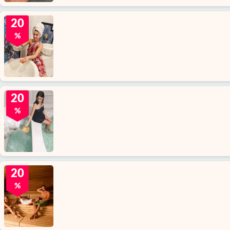
20
%
20
%
20
%