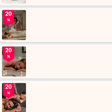
20
%
20
%
20
%