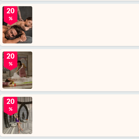
20
%
20
%
20
%