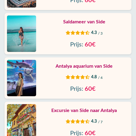
Prijs:
60€
Saldameer van Side
4.3
/ 3
Prijs:
60€
Antalya aquarium van Side
4.8
/ 4
Prijs:
60€
Excursie van Side naar Antalya
4.3
/ 7
Prijs:
60€