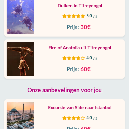
Duiken in Titreyengol
5.0
/ 5
Prijs:
30€
Fire of Anatolia uit Titreyengol
4.0
/ 5
Prijs:
60€
Onze aanbevelingen voor jou
Excursie van Side naar Istanbul
4.0
/ 5