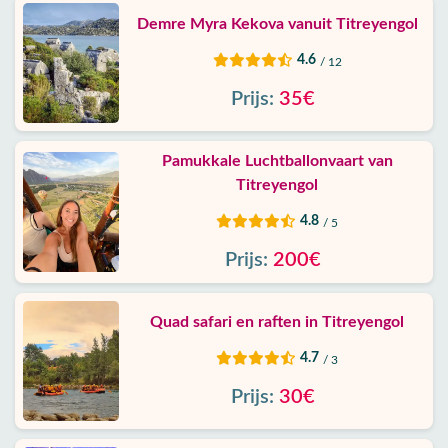
Demre Myra Kekova vanuit Titreyengol
4.6
/ 12
Prijs:
35€
Pamukkale Luchtballonvaart van
Titreyengol
4.8
/ 5
Prijs:
200€
Quad safari en raften in Titreyengol
4.7
/ 3
Prijs:
30€