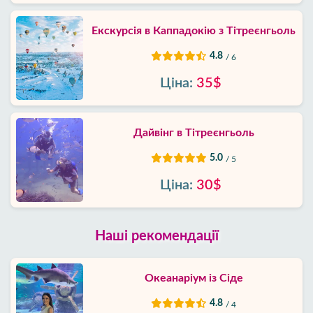
Екскурсія в Каппадокію з Тітреєнгьоль
4.8
/ 6
Ціна:
35$
Дайвінг в Тітреєнгьоль
5.0
/ 5
Ціна:
30$
Наші рекомендації
Океанаріум із Сіде
4.8
/ 4