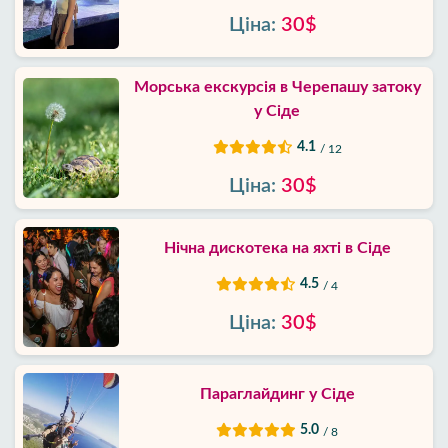
Ціна:
30$
Морська екскурсія в Черепашу затоку
у Сіде
4.1
/ 12
Ціна:
30$
Нічна дискотека на яхті в Сіде
4.5
/ 4
Ціна:
30$
Параглайдинг у Сіде
5.0
/ 8