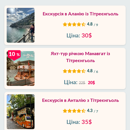
Екскурсія в Аланію із Тітреєнгьоль
4.8
/ 9
Ціна:
30$
Яхт-тур річкою Манавгат із
10
%
Тітреєнгьоль
4.8
/ 6
Ціна:
20$
22$
Екскурсія в Анталію з Тітреєнгьоль
4.3
/ 7
Ціна:
35$