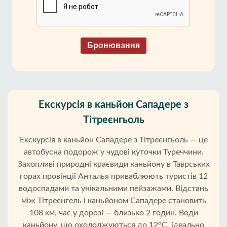
Бронювання
Екскурсія в каньйон Сападере з
Тітреєнгьоль
Екскурсія в каньйон Сападере з Тітреєнгьоль — це
автобусна подорож у чудові куточки Туреччини.
Захопливі природні краєвиди каньйону в Таврських
горах провінції Анталья приваблюють туристів 12
водоспадами та унікальними пейзажами. Відстань
між Тітреєнгель і каньйоном Сападере становить
108 км, час у дорозі — близько 2 годин. Води
каньйону, що охолоджуються до 12°C, ідеально