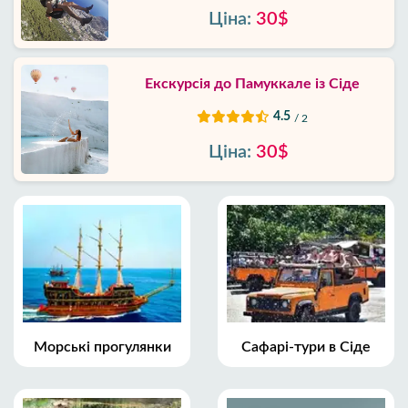
Ціна:
30$
Екскурсія до Памуккале із Сіде
4.5
/ 2
Ціна:
30$
Морські прогулянки
Сафарі-тури в Сіде