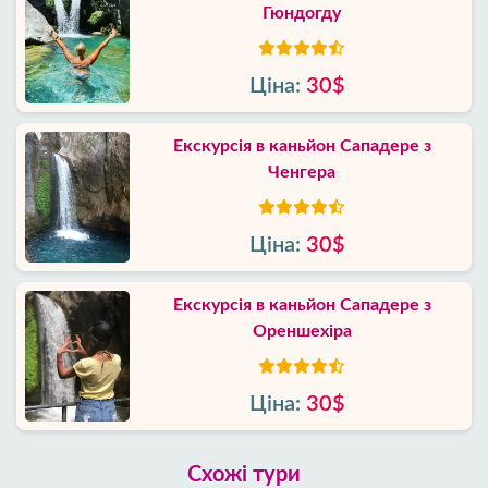
Гюндогду
Ціна:
30$
Екскурсія в каньйон Сападере з
Ченгера
Ціна:
30$
Екскурсія в каньйон Сападере з
Ореншехіра
Ціна:
30$
Схожі тури