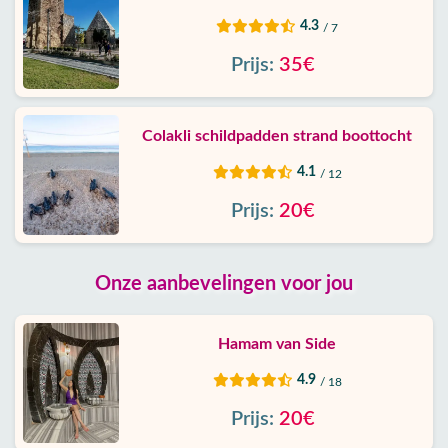
4.3
/ 7
Prijs:
35€
Colakli schildpadden strand boottocht
4.1
/ 12
Prijs:
20€
Onze aanbevelingen voor jou
Hamam van Side
4.9
/ 18
Prijs:
20€