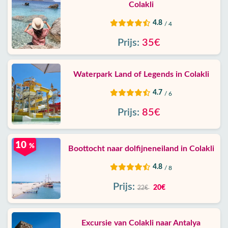
Colakli
4.8
/ 4
Prijs:
35€
Waterpark Land of Legends in Colakli
4.7
/ 6
Prijs:
85€
10
%
Boottocht naar dolfijneneiland in Colakli
4.8
/ 8
Prijs:
20€
22€
Excursie van Colakli naar Antalya