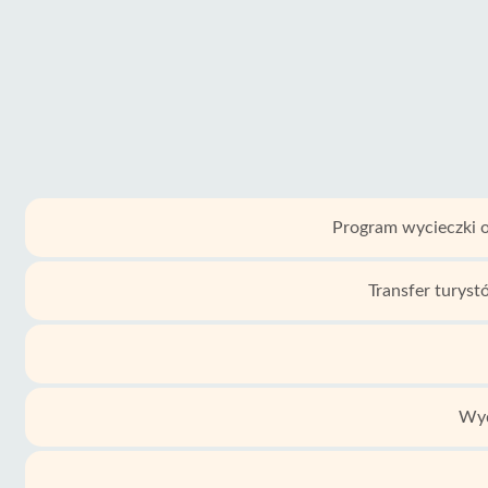
Program wycieczki o
Transfer turyst
Wyd