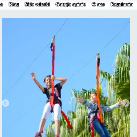
na
Blog
Side wioski
Google opinie
O nas
Regulamin