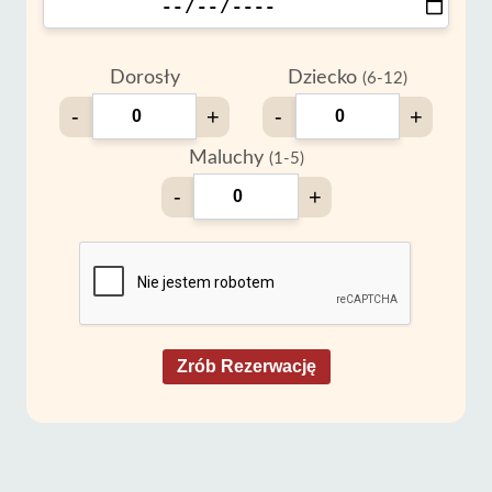
Dorosły
Dziecko
(6-12)
-
+
-
+
Maluchy
(1-5)
-
+
Zrób Rezerwację