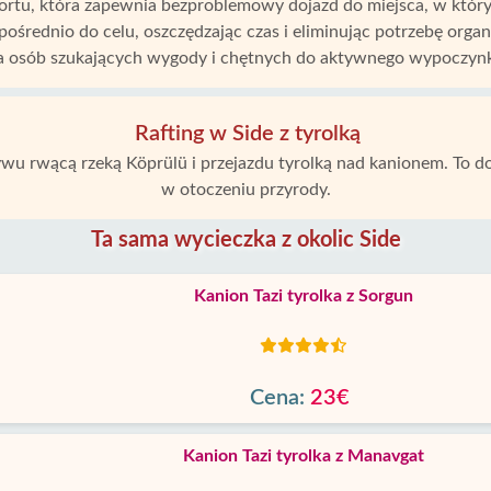
ortu, która zapewnia bezproblemowy dojazd do miejsca, w którym
średnio do celu, oszczędzając czas i eliminując potrzebę organi
a osób szukających wygody i chętnych do aktywnego wypoczyn
Rafting w Side z tyrolką
ywu rwącą rzeką Köprülü i przejazdu tyrolką nad kanionem. To 
w otoczeniu przyrody.
Ta sama wycieczka z okolic Side
Kanion Tazi tyrolka z Sorgun
Cena:
23€
Kanion Tazi tyrolka z Manavgat