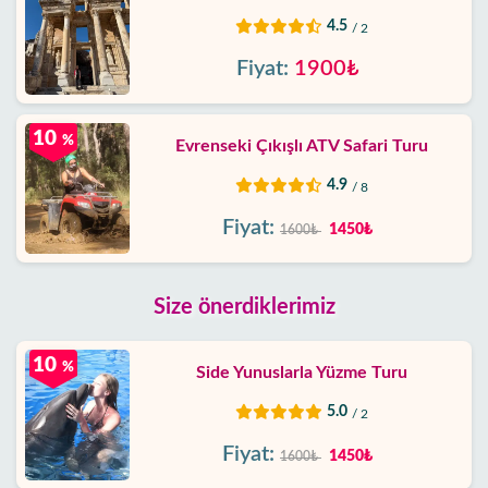
4.5
/ 2
Fiyat:
1900₺
10
%
Evrenseki Çıkışlı ATV Safari Turu
4.9
/ 8
Fiyat:
1450₺
1600₺
Size önerdiklerimiz
10
%
Side Yunuslarla Yüzme Turu
5.0
/ 2
Fiyat:
1450₺
1600₺