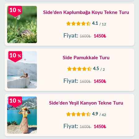
10
%
Side'den Kaplumbağa Koyu Tekne Turu
4.1
/ 12
Fiyat:
1450₺
1600₺
10
%
Side Pamukkale Turu
4.5
/ 2
Fiyat:
1450₺
1600₺
10
%
Side'den Yeşil Kanyon Tekne Turu
4.9
/ 42
Fiyat:
1450₺
1600₺