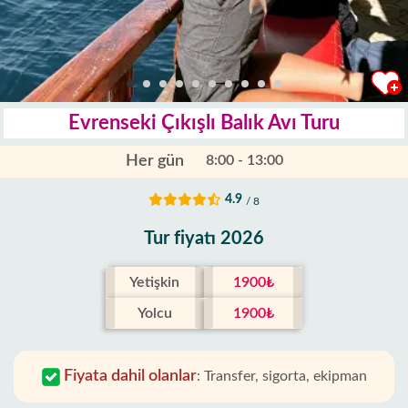
Evrenseki Çıkışlı Balık Avı Turu
Her gün
8:00 - 13:00
4.9
/ 8
Tur fiyatı 2026
Yetişkin
1900₺
Yolcu
1900₺
Fiyata dahil olanlar
:
Transfer, sigorta, ekipman