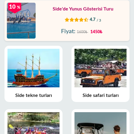
10
%
Side'de Yunus Gösterisi Turu
4.7
/ 3
Fiyat:
1450₺
1600₺
Side tekne turları
Side safari turları