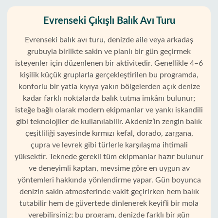
Evrenseki Çıkışlı Balık Avı Turu
Evrenseki balık avı turu, denizde aile veya arkadaş
grubuyla birlikte sakin ve planlı bir gün geçirmek
isteyenler için düzenlenen bir aktivitedir. Genellikle 4–6
kişilik küçük gruplarla gerçekleştirilen bu programda,
konforlu bir yatla kıyıya yakın bölgelerden açık denize
kadar farklı noktalarda balık tutma imkânı bulunur;
isteğe bağlı olarak modern ekipmanlar ve yankı iskandili
gibi teknolojiler de kullanılabilir. Akdeniz’in zengin balık
çeşitliliği sayesinde kırmızı kefal, dorado, zargana,
çupra ve levrek gibi türlerle karşılaşma ihtimali
yüksektir. Teknede gerekli tüm ekipmanlar hazır bulunur
ve deneyimli kaptan, mevsime göre en uygun av
yöntemleri hakkında yönlendirme yapar. Gün boyunca
denizin sakin atmosferinde vakit geçirirken hem balık
tutabilir hem de güvertede dinlenerek keyifli bir mola
verebilirsiniz; bu program, denizde farklı bir gün