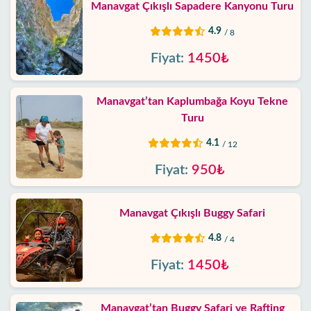
Manavgat Çıkışlı Sapadere Kanyonu Turu
4.9
/ 8
Fiyat:
1450₺
Manavgat’tan Kaplumbağa Koyu Tekne
Turu
4.1
/ 12
Fiyat:
950₺
Manavgat Çıkışlı Buggy Safari
4.8
/ 4
Fiyat:
1450₺
Manavgat’tan Buggy Safari ve Rafting