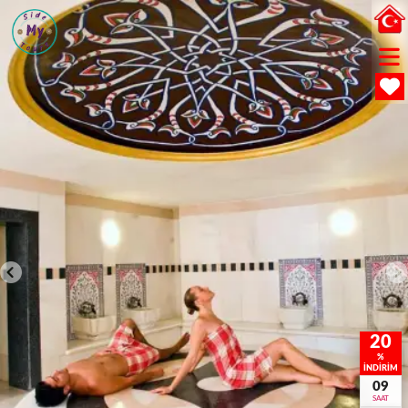
20
%
İNDİRİM
09
SAAT