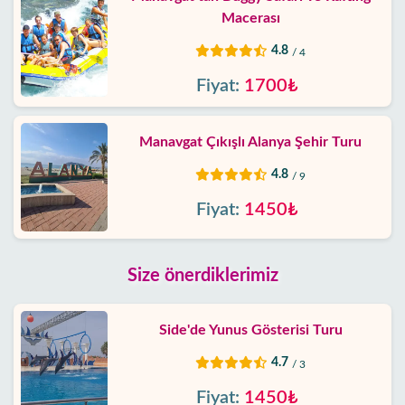
Macerası
4.8
/ 4
Fiyat:
1700₺
Manavgat Çıkışlı Alanya Şehir Turu
4.8
/ 9
Fiyat:
1450₺
Size önerdiklerimiz
Side'de Yunus Gösterisi Turu
4.7
/ 3
Fiyat:
1450₺