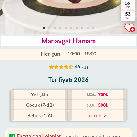
59
DK
52
SN
Manavgat Hamam
Her gün
10:00 - 18:00
4.9
/ 18
Tur fiyatı 2026
Yetişkin
700₺
850₺
Çocuk (7-12)
500₺
600₺
Bebek (1-6)
ücretsiz
Fiyata dahil olanlar
:
Transfer, programdaki tüm