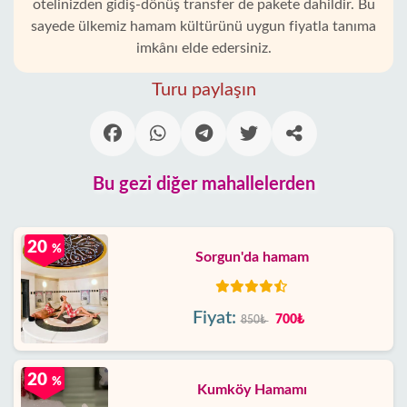
otelinizden gidiş-dönüş transfer de pakete dahildir. Bu
sayede ülkemiz hamam kültürünü uygun fiyatla tanıma
imkânı elde edersiniz.
Turu paylaşın
Bu gezi diğer mahallelerden
20
%
Sorgun'da hamam
Fiyat:
700₺
850₺
20
%
Kumköy Hamamı