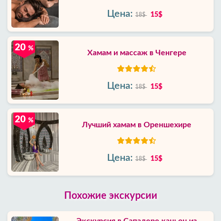
Цена:
15$
18$
20
%
Хамам и массаж в Ченгере
Цена:
15$
18$
20
%
Лучший хамам в Ореншехире
Цена:
15$
18$
Похожие экскурсии