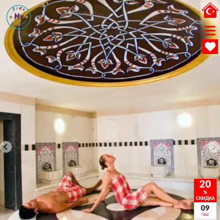
20
%
СКИДКА
09
ЧАС