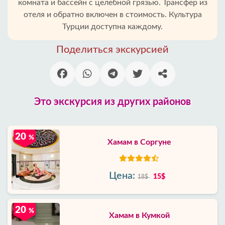
комната и бассейн с целебной грязью. Трансфер из
отеля и обратно включен в стоимость. Культура
Турции доступна каждому.
Поделиться экскурсией
Это экскурсия из других районов
20
%
Хамам в Соргуне
Цена:
15$
18$
20
%
Хамам в Кумкой