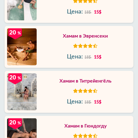
Цена:
15$
18$
20
%
Хамам в Эвренсеки
Цена:
15$
18$
20
%
Хамам в Титрейенгёль
Цена:
15$
18$
20
%
Хамам в Гюндогду