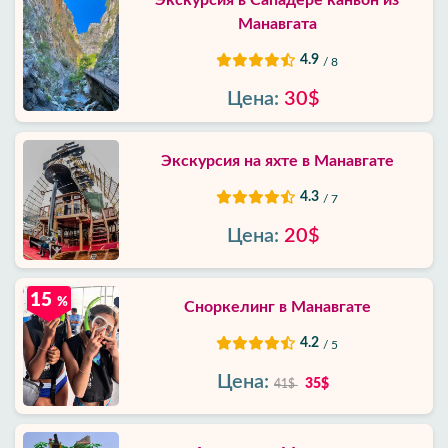
Экскурсия в Сападере каньон из
Манавгата
4.9
/ 8
Цена:
30$
Экскурсия на яхте в Манавгате
4.3
/ 7
Цена:
20$
15
%
Сноркелинг в Манавгате
4.2
/ 5
Цена:
35$
41$