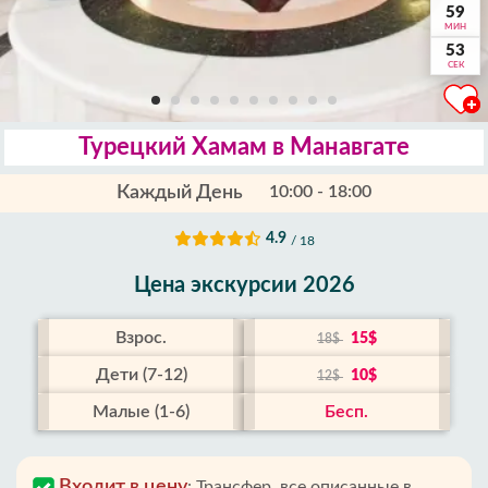
59
МИН
52
СЕК
Турецкий Хамам в Манавгате
Каждый День
10:00 - 18:00
4.9
/ 18
Цена экскурсии 2026
Взрос.
15$
18$
Дети (7-12)
10$
12$
Малые (1-6)
Бесп.
Входит в цену
:
Трансфер, все описанные в