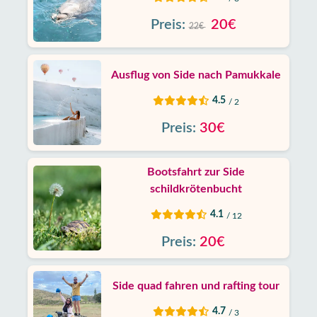
Preis:
20€
22€
Ausflug von Side nach Pamukkale
4.5
/ 2
Preis:
30€
Bootsfahrt zur Side
schildkrötenbucht
4.1
/ 12
Preis:
20€
Side quad fahren und rafting tour
4.7
/ 3