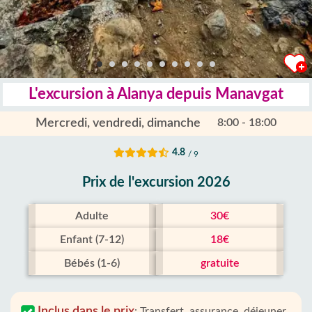
L'excursion à Alanya depuis Manavgat
Mercredi, vendredi, dimanche
8:00 - 18:00
4.8
/ 9
Prix ​​de l'excursion 2026
Adulte
30€
Enfant (7-12)
18€
Bébés (1-6)
gratuite
Inclus dans le prix
:
Transfert, assurance, déjeuner,