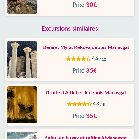
Prix:
30€
Excursions similaires
Demre, Myra, Kekova depuis Manavgat
4.6
/ 12
Prix:
35€
Grotte d’Altinbesik depuis Manavgat
4.3
/ 8
Prix:
35€
Safari en buggy et rafting à Manavgat