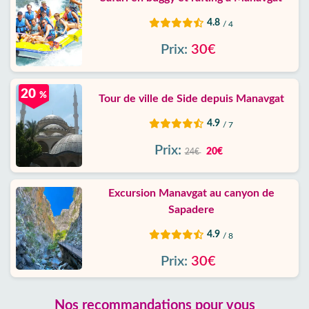
4.8
/ 4
Prix:
30€
20
%
Tour de ville de Side depuis Manavgat
4.9
/ 7
Prix:
20€
24€
Excursion Manavgat au canyon de
Sapadere
4.9
/ 8
Prix:
30€
Nos recommandations pour vous