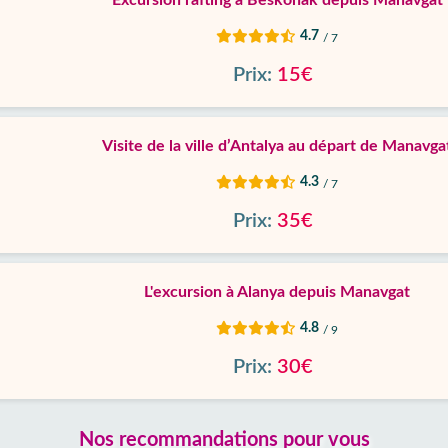
Excursion rafting à Beskonak depuis Manavgat
4.7
/ 7
Prix:
15€
Visite de la ville d’Antalya au départ de Manavga
4.3
/ 7
Prix:
35€
L'excursion à Alanya depuis Manavgat
4.8
/ 9
Prix:
30€
Nos recommandations pour vous