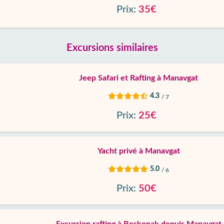
Prix:
35€
Excursions similaires
Jeep Safari et Rafting à Manavgat
4.3
/ 7
Prix:
25€
Yacht privé à Manavgat
5.0
/ 6
Prix:
50€