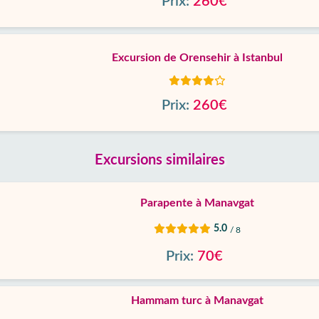
Prix:
260€
Excursion de Orensehir à Istanbul
Prix:
260€
Excursions similaires
Parapente à Manavgat
5.0
/ 8
Prix:
70€
Hammam turc à Manavgat