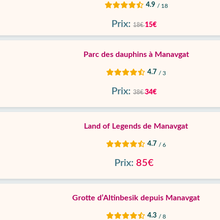
4.9
/ 18
Prix:
15€
18€
Parc des dauphins à Manavgat
4.7
/ 3
Prix:
34€
38€
Land of Legends de Manavgat
4.7
/ 6
Prix:
85€
Grotte d’Altinbesik depuis Manavgat
4.3
/ 8