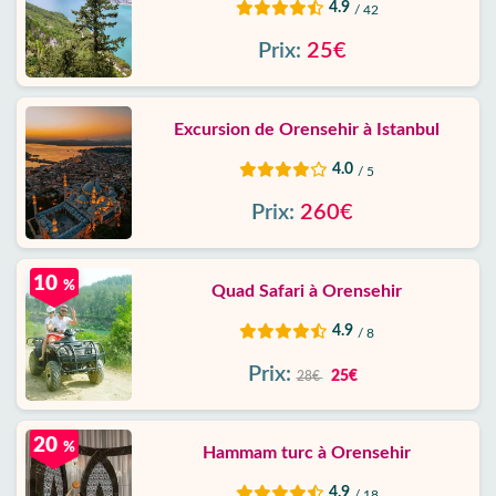
4.9
/ 42
Prix:
25€
Excursion de Orensehir à Istanbul
4.0
/ 5
Prix:
260€
10
%
Quad Safari à Orensehir
4.9
/ 8
Prix:
25€
28€
20
%
Hammam turc à Orensehir
4.9
/ 18