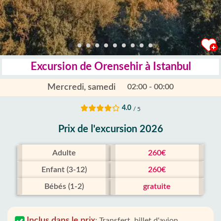
Excursion de Orensehir à Istanbul
Mercredi, samedi
02:00 - 00:00
4.0
/ 5
Prix ​​de l'excursion 2026
Adulte
260€
Enfant (3-12)
260€
Bébés (1-2)
gratuite
Inclus dans le prix
:
Transfert, billet d'avion,