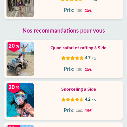
Prix:
15€
18€
Nos recommandations pour vous
20
%
Quad safari et rafting à Side
4.7
/ 3
Prix:
15€
18€
20
%
Snorkeling à Side
4.2
/ 5
Prix:
15€
18€