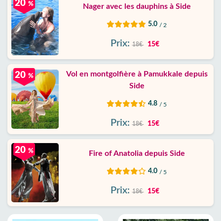
20
%
Nager avec les dauphins à Side
5.0
/ 2
Prix:
15€
18€
Vol en montgolfière à Pamukkale depuis
20
%
Side
4.8
/ 5
Prix:
15€
18€
20
%
Fire of Anatolia depuis Side
4.0
/ 5
Prix:
15€
18€