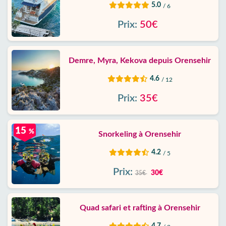
5.0
/ 6
Prix:
50€
Demre, Myra, Kekova depuis Orensehir
4.6
/ 12
Prix:
35€
15
%
Snorkeling à Orensehir
4.2
/ 5
Prix:
30€
35€
Quad safari et rafting à Orensehir
4.7