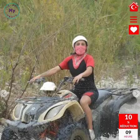
10
%
RÉDUCTION
09
HEURE