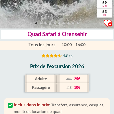
59
MIN
52
SEC
Quad Safari à Orensehir
Tous les jours
10:00 - 16:00
4.9
/ 8
Prix ​​de l'excursion 2026
Adulte
25€
28€
Passagère
10€
11€
Inclus dans le prix
:
Transfert, assurance, casques,
moniteur, location de quad