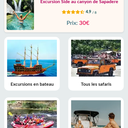
Excursion Side au canyon de Sapadere
4.9
/ 8
Prix:
30€
Excursions en bateau
Tous les safaris