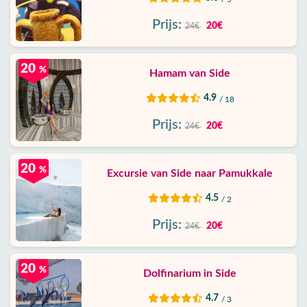
Prijs:
20€
24€
20
%
Hamam van Side
4.9
/ 18
Prijs:
20€
24€
20
%
Excursie van Side naar Pamukkale
4.5
/ 2
Prijs:
20€
24€
20
%
Dolfinarium in Side
4.7
/ 3