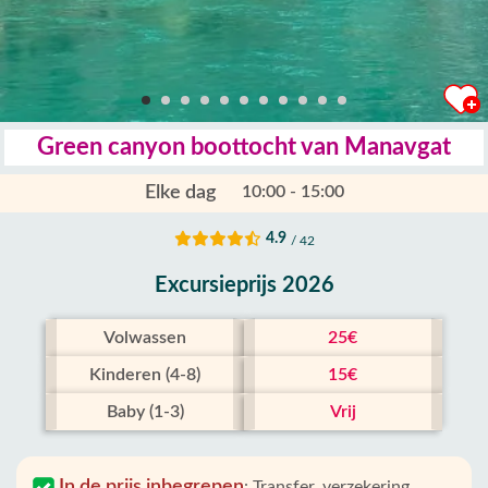
Green canyon boottocht van Manavgat
Elke dag
10:00 - 15:00
4.9
/ 42
Excursieprijs 2026
Volwassen
25€
Kinderen (4-8)
15€
Baby (1-3)
Vrij
In de prijs inbegrepen
:
Transfer, verzekering,