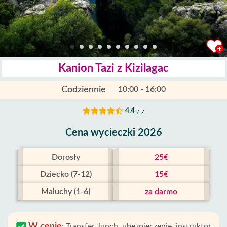
Kanion Tazi z Kizilagac
Codziennie
10:00 - 16:00
4.4
/ 7
Cena wycieczki 2026
Dorosły
25€
Dziecko (7-12)
15€
Maluchy (1-6)
za darmo
W cenie
:
Transfer, lunch, ubezpieczenie, instruktor