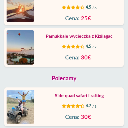
4.5
/ 6
Cena:
25€
Pamukkale wycieczka z Kizilagac
4.5
/ 2
Cena:
30€
Polecamy
Side quad safari i rafting
4.7
/ 3
Cena:
30€