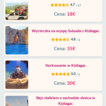
4.7
/ 17
Cena:
18€
Wycieczka na wyspę Suluada z Kizilagac
4.8
/ 4
Cena:
35€
Nurkowanie w Kizilagac
5.0
/ 5
Cena:
30€
Rejs statkiem o zachodzie słońca w
Kizilagac