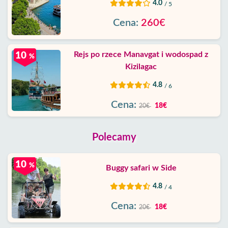
4.0
/ 5
Cena:
260€
Rejs po rzece Manavgat i wodospad z
10
%
Kizilagac
4.8
/ 6
Cena:
18€
20€
Polecamy
10
%
Buggy safari w Side
4.8
/ 4
Cena:
18€
20€