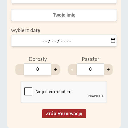
wybierz datę
Dorosły
Pasażer
-
+
-
+
Zrób Rezerwację