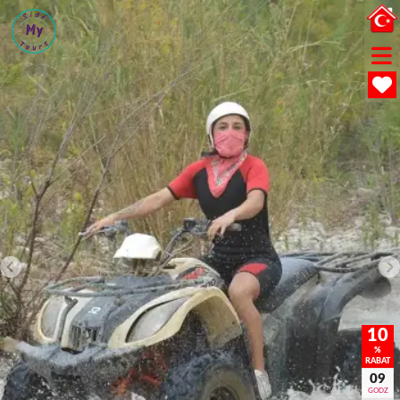
10
%
RABAT
09
GODZ