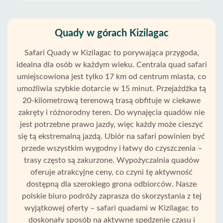
Quady w górach Kizilagac
Safari Quady w Kizilagac to porywająca przygoda,
idealna dla osób w każdym wieku. Centrala quad safari
umiejscowiona jest tylko 17 km od centrum miasta, co
umożliwia szybkie dotarcie w 15 minut. Przejażdżka tą
20-kilometrową terenową trasą obfituje w ciekawe
zakręty i różnorodny teren. Do wynajęcia quadów nie
jest potrzebne prawo jazdy, więc każdy może cieszyć
się tą ekstremalną jazdą. Ubiór na safari powinien być
przede wszystkim wygodny i łatwy do czyszczenia –
trasy często są zakurzone. Wypożyczalnia quadów
oferuje atrakcyjne ceny, co czyni tę aktywność
dostępną dla szerokiego grona odbiorców. Nasze
polskie biuro podróży zaprasza do skorzystania z tej
wyjątkowej oferty – safari quadami w Kizilagac to
doskonały sposób na aktywne spędzenie czasu i