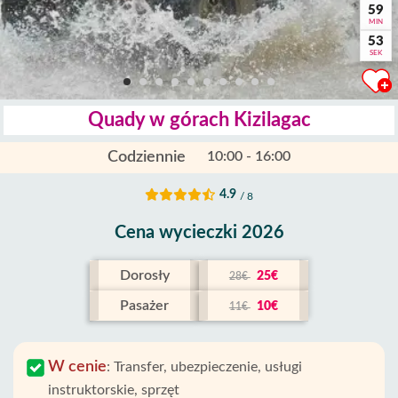
59
MIN
52
SEK
Quady w górach Kizilagac
Codziennie
10:00 - 16:00
4.9
/ 8
Cena wycieczki 2026
Dorosły
25€
28€
Pasażer
10€
11€
W cenie
:
Transfer, ubezpieczenie, usługi
instruktorskie, sprzęt