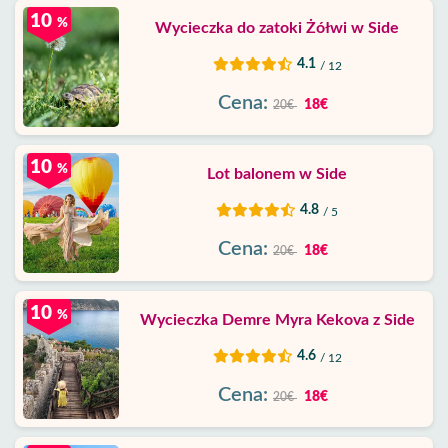
10
%
Wycieczka do zatoki Żółwi w Side
4.1
/ 12
Cena:
18€
20€
10
%
Lot balonem w Side
4.8
/ 5
Cena:
18€
20€
10
%
Wycieczka Demre Myra Kekova z Side
4.6
/ 12
Cena:
18€
20€