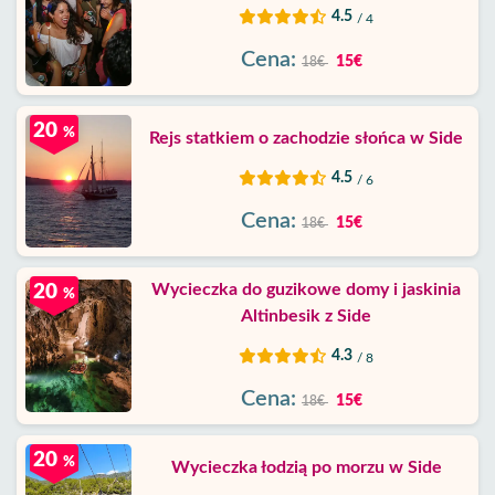
4.5
/ 4
Cena:
15€
18€
20
%
Rejs statkiem o zachodzie słońca w Side
4.5
/ 6
Cena:
15€
18€
Wycieczka do guzikowe domy i jaskinia
20
%
Altinbesik z Side
4.3
/ 8
Cena:
15€
18€
20
%
Wycieczka łodzią po morzu w Side