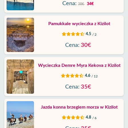
Cena:
34€
38€
Pamukkale wycieczka z Kizilot
4.5
/ 2
Cena:
30€
Wycieczka Demre Myra Kekova z Kizilot
4.6
/ 12
Cena:
35€
Jazda konna brzegiem morza w Kizilot
4.8
/ 6