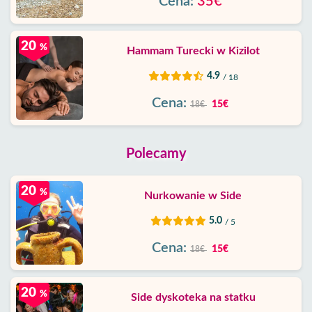
Cena:
35€
20
%
Hammam Turecki w Kizilot
4.9
/ 18
Cena:
15€
18€
Polecamy
20
%
Nurkowanie w Side
5.0
/ 5
Cena:
15€
18€
20
%
Side dyskoteka na statku