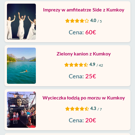
Imprezy w amfiteatrze Side z Kumkoy
4.0
/ 5
Cena:
60€
Zielony kanion z Kumkoy
4.9
/ 42
Cena:
25€
Wycieczka łodzią po morzu w Kumkoy
4.3
/ 7
Cena:
20€