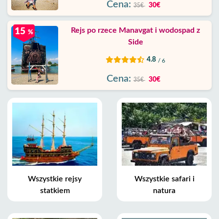
Cena:
30€
35€
Rejs po rzece Manavgat i wodospad z
15
%
Side
4.8
/ 6
Cena:
30€
35€
Wszystkie rejsy
Wszystkie safari i
statkiem
natura