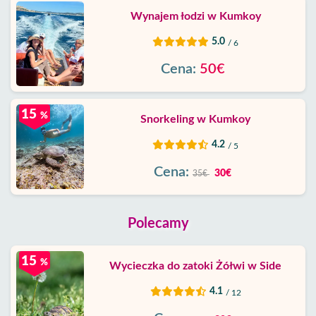
Wynajem łodzi w Kumkoy
5.0
/ 6
Cena:
50€
15
%
Snorkeling w Kumkoy
4.2
/ 5
Cena:
30€
35€
Polecamy
15
%
Wycieczka do zatoki Żółwi w Side
4.1
/ 12