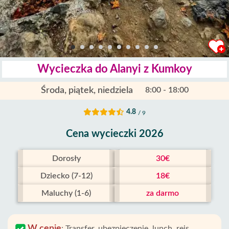
Wycieczka do Alanyi z Kumkoy
Środa, piątek, niedziela
8:00 - 18:00
4.8
/ 9
Cena wycieczki 2026
Dorosły
30€
Dziecko (7-12)
18€
Maluchy (1-6)
za darmo
W cenie
:
Transfer, ubezpieczenie, lunch, rejs