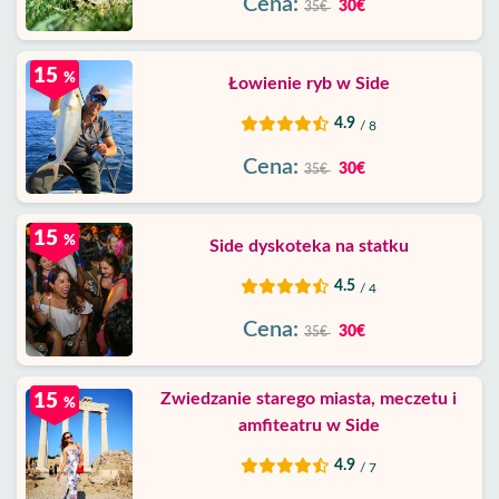
Cena:
30€
35€
15
%
Łowienie ryb w Side
4.9
/ 8
Cena:
30€
35€
15
%
Side dyskoteka na statku
4.5
/ 4
Cena:
30€
35€
Zwiedzanie starego miasta, meczetu i
15
%
amfiteatru w Side
4.9
/ 7