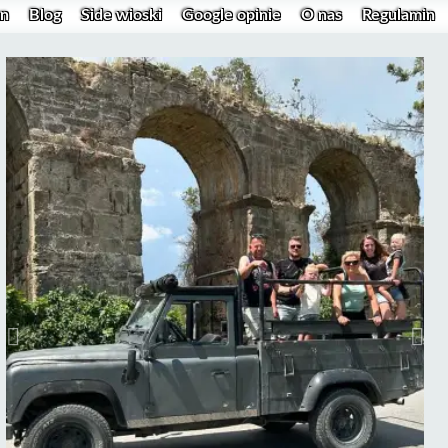
un
Blog
Side wioski
Google opinie
O nas
Regulamin