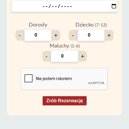
Dorosły
Dziecko
(7-12)
-
+
-
+
Maluchy
(1-6)
-
+
Zrób Rezerwację