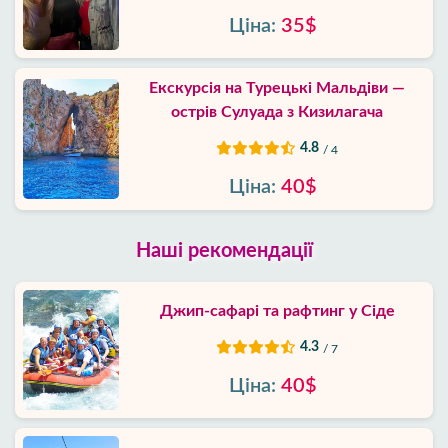
Ціна:
35$
Екскурсія на Турецькі Мальдіви —
острів Сулуада з Кизилагача
4.8
/ 4
Ціна:
40$
Наші рекомендації
Джип-сафарі та рафтинг у Сіде
4.3
/ 7
Ціна:
40$