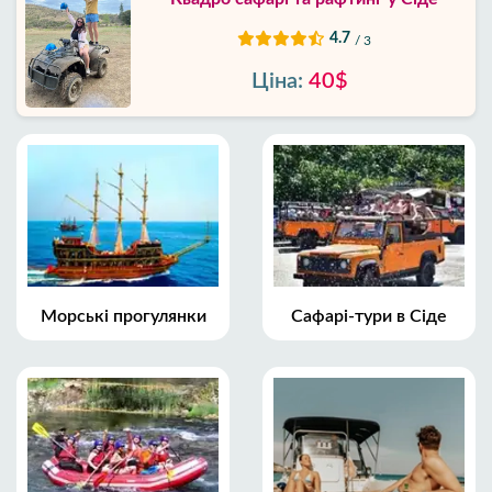
4.7
/ 3
Ціна:
40$
Морські прогулянки
Сафарі-тури в Сіде