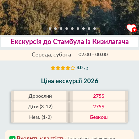
Екскурсія до Стамбула із Кизилагача
Середа, субота
02:00 - 00:00
4.0
/ 5
Ціна екскурсії 2026
Дорослий
275$
Діти (3-12)
275$
Нем. (1-2)
Безкош
Входить у вартість
:
Трансфер, авіаквитки,