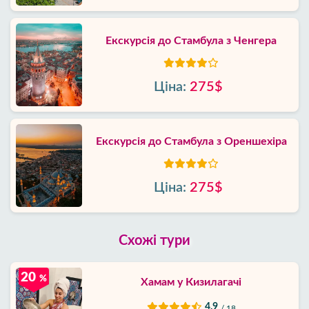
Екскурсія до Стамбула з Ченгера
Ціна:
275$
Екскурсія до Стамбула з Ореншехіра
Ціна:
275$
Схожі тури
20
%
Хамам у Кизилагачі
4.9
/ 18