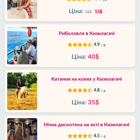
Ціна:
15$
18$
Риболовля в Кизилагачі
4.9
/ 8
Ціна:
40$
Катання на конях у Кизилагачі
4.8
/ 6
Ціна:
35$
Нічна дискотека на яхті в Кизилагачі
4.5
/ 4