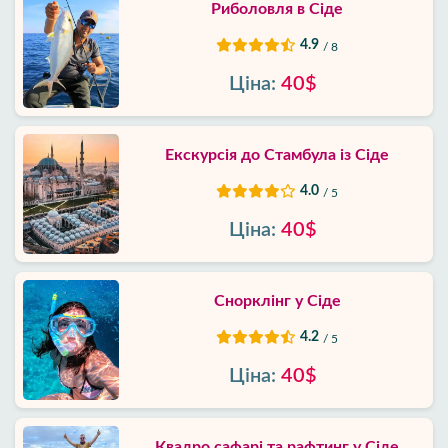
Риболовля в Сіде
4.9
/ 8
Ціна:
40$
Екскурсія до Стамбула із Сіде
4.0
/ 5
Ціна:
40$
Снорклінг у Сіде
4.2
/ 5
Ціна:
40$
Квадро сафарі та рафтинг у Сіде